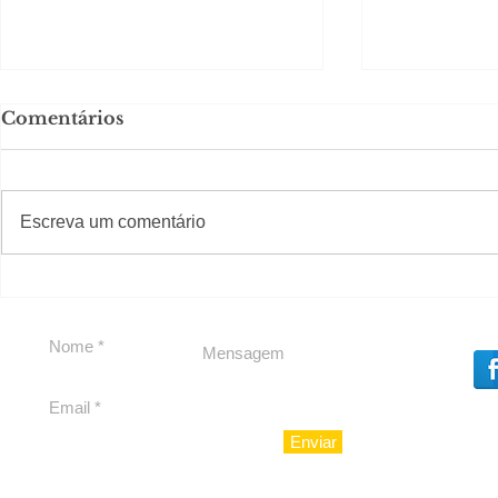
Comentários
#S
#Sugestões
Escreva um comentário
Segurança jurídica em
Private C
debate
Caju
Enviar