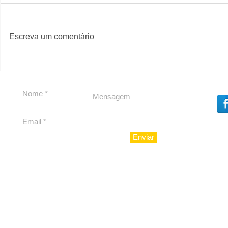
#S
#Sugestões
Escreva um comentário
Segurança jurídica em
Private C
debate
Caju
Enviar