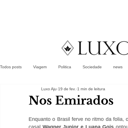
Todos posts
Viagem
Politica
Sociedade
news
Luxo Aju
19 de fev.
1 min de leitura
Nos Emirados
Enquanto o Brasil ferve no ritmo da folia, o
casal 
Wagner Junior e Luana Gois
 optou