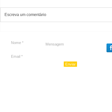
#S
#Sugestões
Escreva um comentário
Segurança jurídica em
Private C
debate
Caju
Enviar