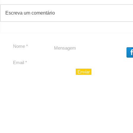
#S
#Sugestões
Escreva um comentário
Política by Adiberto de
Tradição e
Souza
23 Anos da
Imobiliári
Enviar