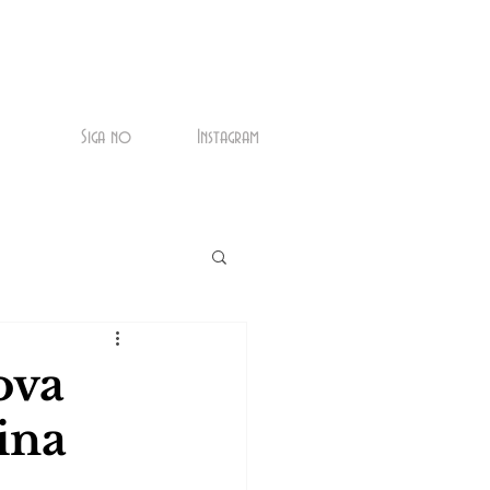
Siga no
Instagram
ova
ina