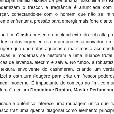
 principal família olfativa da perfumaria masculina no Br
odernizam o frescor, a fragrância é anunciada com 
rça”, conectando-se com o homem que não se intimi
eme enfrentar a pressão para emergir mais forte diante 
ao fim, 
Clash 
apresenta um
blend extraído sob alta pr
 fresca dos ingredientes em um processo inovador e ma
ugère que une notas aquosas e marítimas a acordes frut
ladas e modernas se misturam a uma nuance frutal e
icas de lavanda, alecrim e sálvia. No fundo, a robuste
 textura envolvente do cashmeran, criando um verda
zei a estrutura Fougère para criar um frescor poderoso
omem moderno. É impactante do começo ao fim, com u
força", declara 
Dominique Ropion, Master Perfumista
icada e autêntica, oferece uma roupagem única que tra
asco traz uma quebra diagonal como elemento principal