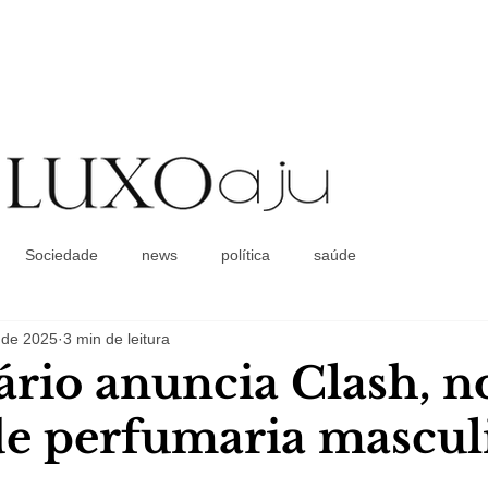
Coluna Social
Sociedade
news
política
saúde
 de 2025
3 min de leitura
ário anuncia Clash, n
e perfumaria mascul