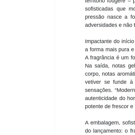
território fougère –
sofisticadas que m
pressão nasce a fo
adversidades e não t
Impactante do início 
a forma mais pura e
A fragrância é um fo
Na saída, notas ge
corpo, notas aromát
vetiver se funde à
sensações. “Moderni
autenticidade do h
potente de frescor e 
A embalagem, sofist
do lançamento: o fr