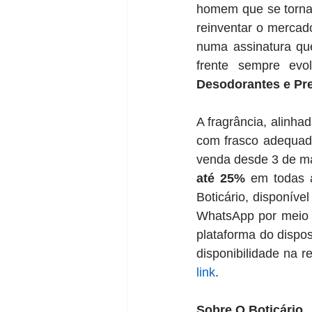
homem que se torna 
reinventar o mercad
numa assinatura que
frente sempre evol
Desodorantes e Pr
A fragrância, alinha
com frasco adequado 
venda desde 3 de ma
até 25% 
em todas a
Boticário, disponíve
WhatsApp por meio d
plataforma do dispos
disponibilidade na 
link
. 
Sobre O Boticário