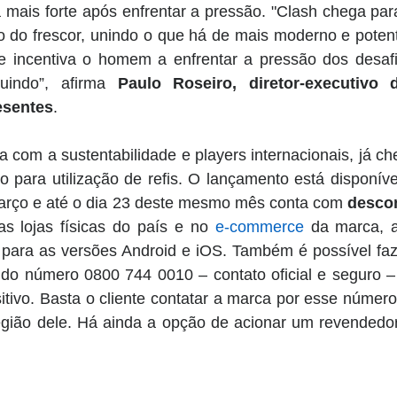
mais forte após enfrentar a pressão. "Clash chega para
o do frescor, unindo o que há de mais moderno e potent
 incentiva o homem a enfrentar a pressão dos desafi
uindo”, afirma 
Paulo Roseiro, diretor-executivo d
esentes
. 
da com a sustentabilidade e players internacionais, já c
para utilização de refis.
O lançamento está disponível
rço e até o dia 23 deste mesmo mês conta com 
descon
s lojas físicas do país e no
e-commerce
 da marca, 
l para as versões Android e iOS. Também é possível faz
o número 0800 744 0010 – contato oficial e seguro – 
itivo. Basta o cliente contatar a marca por esse número p
região dele. Há ainda a opção de acionar um revendedo