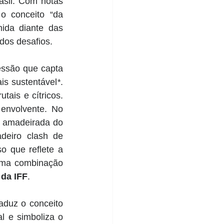
asil. Com notas 
o conceito “da 
da diante das 
dos desafios. 
essão que capta 
is sustentável
*
. 
ais e cítricos. 
nvolvente. No 
z amadeirada do 
deiro clash de 
 que reflete a 
ma combinação 
 da IFF
. 
duz o conceito 
 e simboliza o 