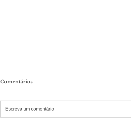
Comentários
#S
#Sugestões
CAJUCID
Escreva um comentário
Carolina Herrera traz