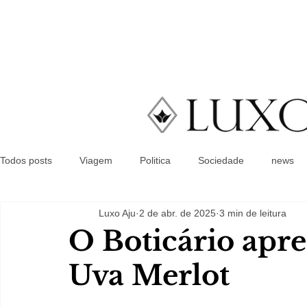
Todos posts
Viagem
Politica
Sociedade
news
Luxo Aju
2 de abr. de 2025
3 min de leitura
O Boticário apr
Uva Merlot