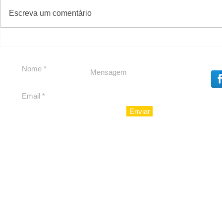
#S
#Sugestões
CAJUCID
Escreva um comentário
Carolina Herrera traz
experiência 212 Mansion
para São Paulo
Enviar