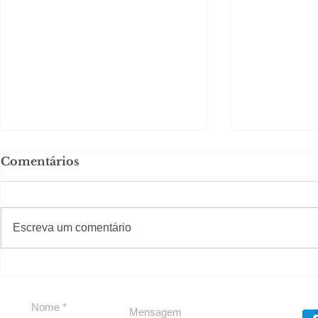
Comentários
#S
#Sugestões
CAJUCID
Escreva um comentário
Carolina Herrera traz
experiência 212 Mansion
para São Paulo