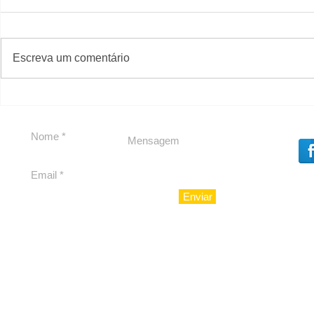
#S
#Sugestões
Escreva um comentário
Política by Adiberto de
Tradição e
Souza
23 Anos da
Imobiliári
Enviar