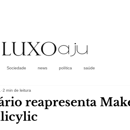
Coluna Social
Sociedade
news
política
saúde
.
2 min de leitura
ário reapresenta Mak
licylic