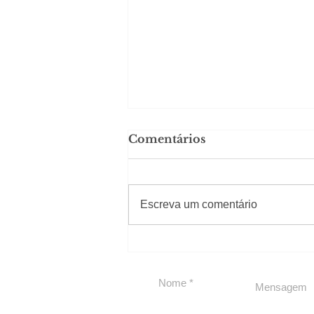
Comentários
#Sugestões
Escreva um comentário
Carolina Herrera traz
experiência 212 Mansion
para São Paulo