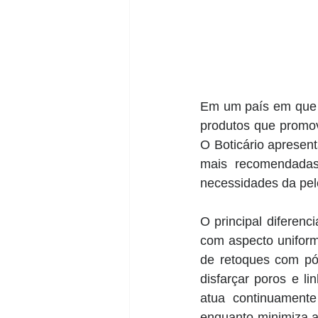
Em um país em que 8
produtos que promov
O Boticário apresen
mais recomendadas
necessidades da pel
O principal diferenc
com aspecto uniform
de retoques com pó
disfarçar poros e li
atua continuament
enquanto minimiza a