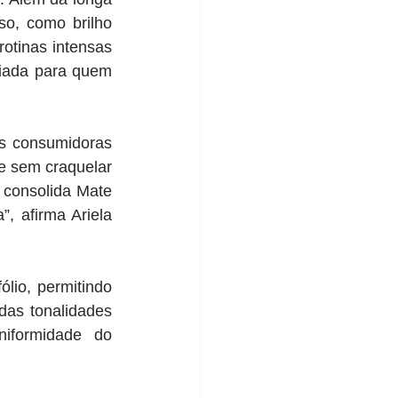
o, como brilho 
tinas intensas 
iada para quem 
s consumidoras 
 sem craquelar 
consolida Mate 
 afirma Ariela 
lio, permitindo 
as tonalidades 
formidade do 