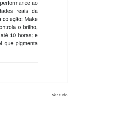
performance ao 
ades reais da 
a coleção: Make 
trola o brilho, 
até 10 horas; e 
l que pigmenta 
Ver tudo