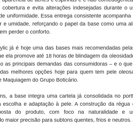
 cobertura e evita alterações indesejadas durante o us
de uniformidade. Essa entrega consistente acompanha ro
r e umidade, reforçando o papel da base como uma al
em perder o conforto. 
ylic já é hoje uma das bases mais recomendadas pela
ue ela promove até 18 horas de blindagem da oleosidade
são as principais demandas das consumidoras – e o que 
das melhores opções hoje para quem tem pele oleosa”,
e Maquiagem do Grupo Boticário. 
s, a base integra uma cartela já consolidada no portfó
escolha e adaptação à pele. A construção da régua d
sta do produto, com foco na naturalidade e uni
 maior precisão para subtons quentes, frios e neutros. 