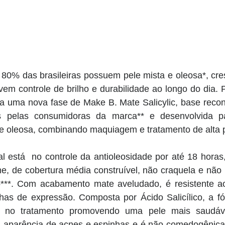
0% das brasileiras possuem pele mista e oleosa*, cres
em controle de brilho e durabilidade ao longo do dia. 
ta uma nova fase de Make B. Mate Salicylic, base recon
 pelas consumidoras da marca** e desenvolvida pa
e oleosa, combinando maquiagem e tratamento de alta 
ial está  no controle da antioleosidade por até 18 horas
e, de cobertura média construível, não craquela e não 
***. Com acabamento mate aveludado, é resistente ao
nhas de expressão. Composta por Ácido Salicílico, a fó
e no tratamento promovendo uma pele mais saudáv
 aparência de acnes e espinhas e é não comedogênica.