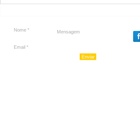
Em Nossa Senhora das
Carolina H
Dores, lideranças
experiênc
reforçam apoio a
para São 
Cláudio Mitidieri
Enviar