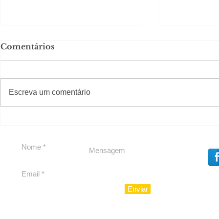
Comentários
#S
#Sugestões
Escreva um comentário
Em Nossa Senhora das
Carolina H
Dores, lideranças
experiênc
reforçam apoio a
para São 
Cláudio Mitidieri
Enviar