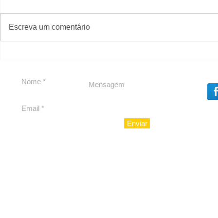
#S
#Sugestões
Escreva um comentário
Política by Adiberto de
Tradição e
Souza
23 Anos da
Imobiliári
Enviar