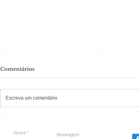
Comentários
#S
#Sugestões
Escreva um comentário
Segurança jurídica em
Private C
debate
Caju