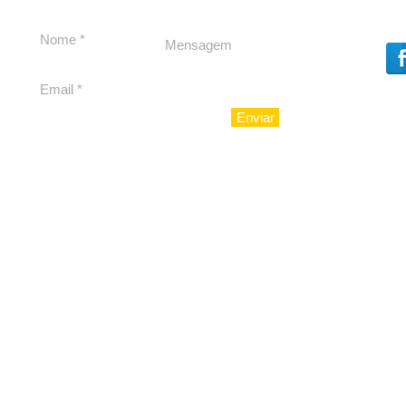
Dores, lideranças
experiênc
reforçam apoio a
para São 
Cláudio Mitidieri
Enviar