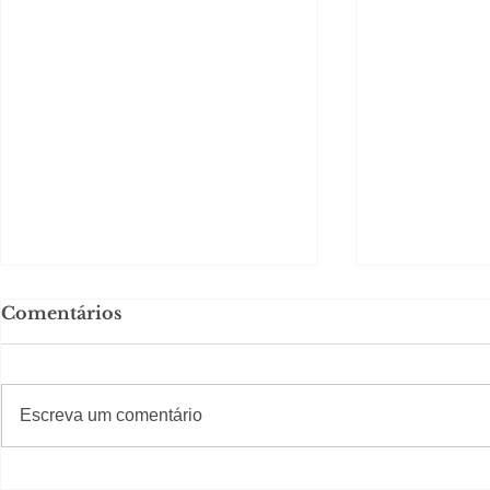
Comentários
#S
#Sugestões
Escreva um comentário
Em Nossa Senhora das
Carolina H