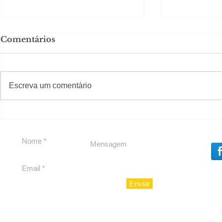
Comentários
#S
#Sugestões
CAJUCIDADE
Escreva um comentário
Carnaval 
Nº1 inicia
ingressos 
edição
Enviar