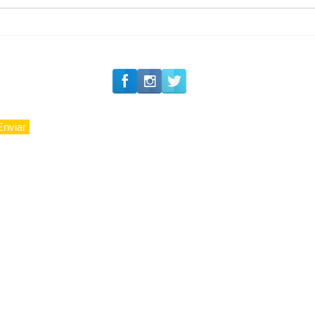
Política by Adiberto de
Souza
Enviar