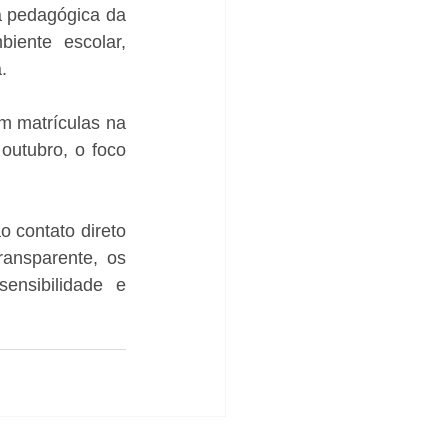
a pedagógica da 
iente escolar, 
. 
m matrículas na 
outubro, o foco 
 contato direto 
ansparente, os 
nsibilidade e 