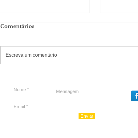
Comentários
#S
#Sugestões
CAJUCID
Escreva um comentário
Carolina Herrera traz
experiência 212 Mansion
para São Paulo
Enviar