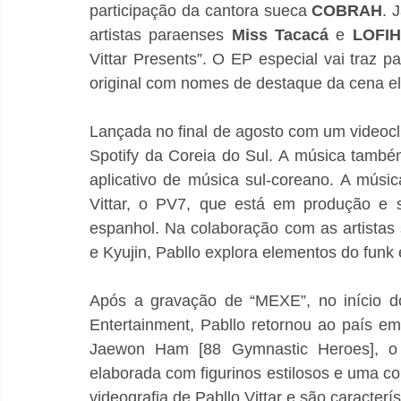
participação da cantora sueca
 COBRAH
. 
artistas paraenses 
Miss Tacacá
 e 
LOFI
Vittar Presents”. O EP especial vai traz pa
original com nomes de destaque da cena el
Lançada no final de agosto com um videocli
Spotify da Coreia do Sul. A música també
aplicativo de música sul-coreano. A músic
Vittar, o PV7, que está em produção e s
espanhol. Na colaboração com as artistas 
e Kyujin, Pabllo explora elementos do funk 
Após a gravação de “MEXE”, no início do
Entertainment, Pabllo retornou ao país em
Jaewon Ham [88 Gymnastic Heroes], o r
elaborada com figurinos estilosos e uma co
videografia de Pabllo Vittar e são caracterí