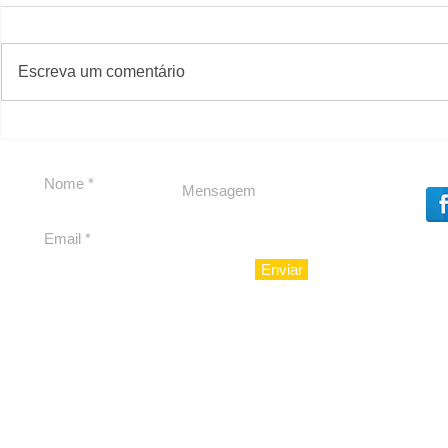
#S
#Sugestões
CAJUCID
Escreva um comentário
Carolina Herrera traz
experiência 212 Mansion
para São Paulo
Enviar