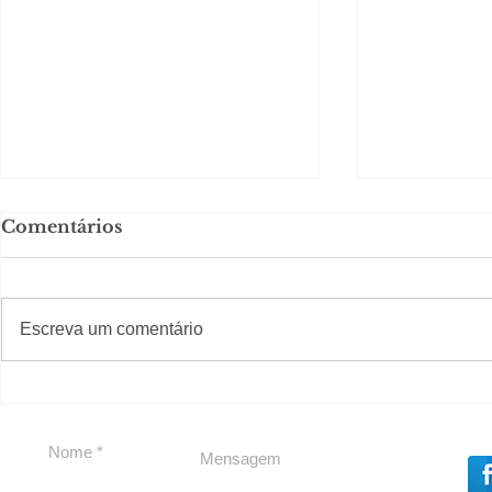
Comentários
#S
#Sugestões
Escreva um comentário
Em Nossa Senhora das
Carolina H
Dores, lideranças
experiênc
reforçam apoio a
para São 
Cláudio Mitidieri