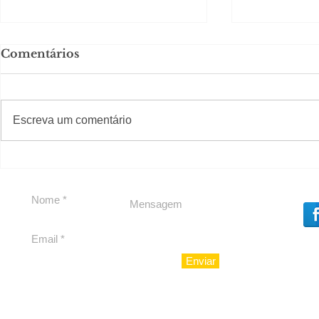
Comentários
#S
#Sugestões
Escreva um comentário
Segurança jurídica em
Private C
debate
Caju
Enviar