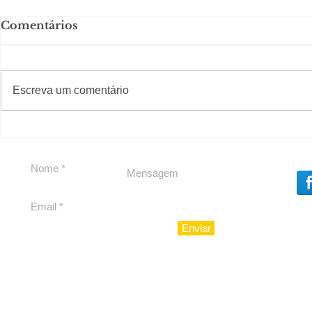
Comentários
#S
#Sugestões
Escreva um comentário
Segurança jurídica em
Private C
debate
Caju
Enviar