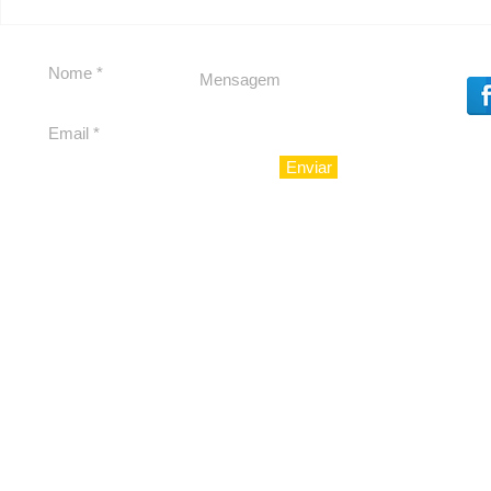
Segurança jurídica em
Private C
debate
Caju
Enviar