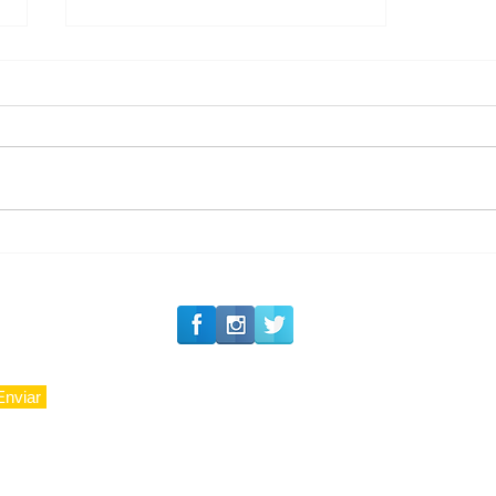
#Siga o Luxo_Aju
Private Concierge da
Caju
Enviar