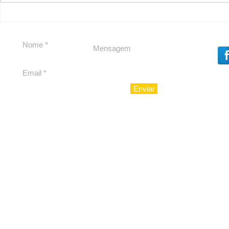
Em Nossa Senhora das
Carolina H
Dores, lideranças
experiênc
reforçam apoio a
para São 
Cláudio Mitidieri
Enviar