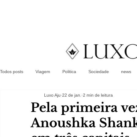
Todos posts
Viagem
Politica
Sociedade
news
Luxo Aju
22 de jan.
2 min de leitura
Pela primeira ve
Anoushka Shank