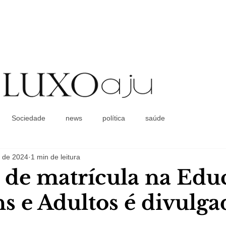
Coluna Social
Sociedade
news
política
saúde
. de 2024
1 min de leitura
 de matrícula na Edu
ns e Adultos é divulga