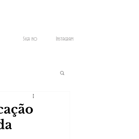
Siga no
Instagram
cação
da