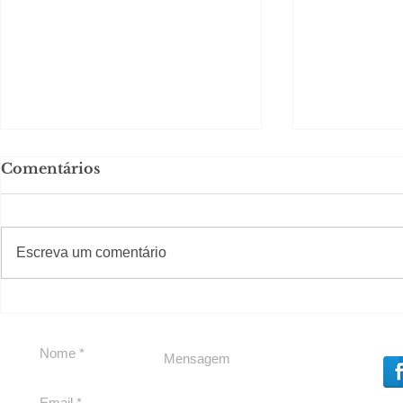
Comentários
#S
#Sugestões
Escreva um comentário
Política by Adiberto de
Tradição e
Souza
23 Anos da
Imobiliári