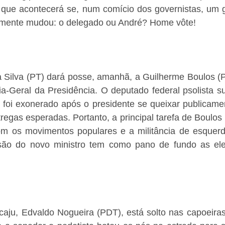
 que acontecerá se, num comício dos governistas, um ga
lmente mudou: o delegado ou André? Home vôte! 
a Silva (PT) dará posse, amanhã, a Guilherme Boulos (P
ia-Geral da Presidência. O deputado federal psolista subs
foi exonerado após o presidente se queixar publicamen
regas esperadas. Portanto, a principal tarefa de Boulos s
m os movimentos populares e a militância de esquerd
são do novo ministro tem como pano de fundo as ele
acaju, Edvaldo Nogueira (PDT), está solto nas capoeira