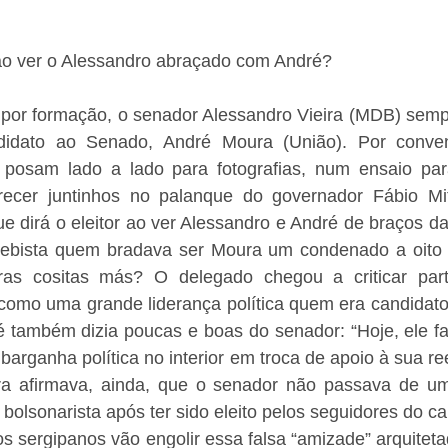
 ao ver o Alessandro abraçado com André?
por formação, o senador Alessandro Vieira (MDB) sempre
idato ao Senado, André Moura (União). Por conveniê
á posam lado a lado para fotografias, num ensaio pa
cer juntinhos no palanque do governador Fábio Miti
e dirá o eleitor ao ver Alessandro e André de braços da
ebista quem bradava ser Moura um condenado a oito 
ras cositas más? O delegado chegou a criticar part
r como uma grande liderança política quem era candidat
ré também dizia poucas e boas do senador: “Hoje, ele f
barganha política no interior em troca de apoio à sua reel
 afirmava, ainda, que o senador não passava de um t
olsonarista após ter sido eleito pelos seguidores do cap
s sergipanos vão engolir essa falsa “amizade” arquiteta