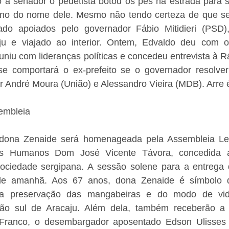
 a senador o pedetista botou os pés na estrada para se
rno do nome dele. Mesmo não tendo certeza de que se
do apoiados pelo governador Fábio Mitidieri (PSD),
aju e viajado ao interior. Ontem, Edvaldo deu com 
uniu com lideranças políticas e concedeu entrevista à R
e comportará o ex-prefeito se o governador resolver
r André Moura (União) e Alessandro Vieira (MDB). Arre 
embleia
a dona Zenaide será homenageada pela Assembleia Leg
os Humanos Dom José Vicente Távora, concedida 
ociedade sergipana. A sessão solene para a entrega
e amanhã. Aos 67 anos, dona Zenaide é símbolo de 
 preservação das mangabeiras e do modo de vida
egião sul de Aracaju. Além dela, também receberão 
Franco, o desembargador aposentado Edson Ulisses d