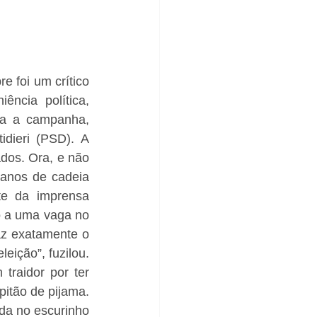
 foi um crítico 
ncia política, 
ra a campanha, 
dieri (PSD). A 
dos. Ora, e não 
anos de cadeia 
e da imprensa 
o a uma vaga no 
az exatamente o 
eição”, fuzilou. 
raidor por ter 
itão de pijama. 
da no escurinho 