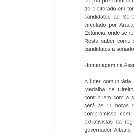
lançou pré-candidato
do eleitorado em to
candidatos ao Sena
circulado por Arac
Estância, onde se re
Resta saber como s
candidatos a senado
Homenagem na Ass
A líder comunitári
Medalha de Direit
contribuem com a s
será às 11 horas d
compromisso com a
extrativistas da r
governador Albano 