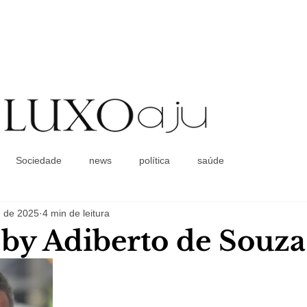
Coluna Social
Sociedade
news
política
saúde
. de 2025
4 min de leitura
a by Adiberto de Souza