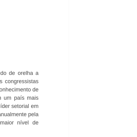
do de orelha a 
 congressistas 
conhecimento de 
m um país mais 
íder setorial em 
anualmente pela 
aior nível de 