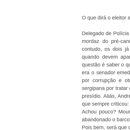
O que dirá o eleitor
Delegado de Polícia 
mordaz do pré-cand
contudo, os dois j
quando devem apare
questão é saber o qu
era o senador emed
por corrupção e ot
sergipana por trata
presídio. Aliás, And
que sempre criticou: 
Achou pouco? Moura
abandonado o barco b
Pois bem, será que o