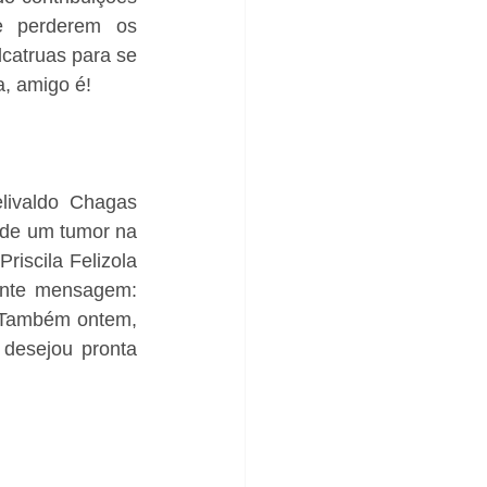
e perderem os 
catruas para se 
, amigo é!
ivaldo Chagas 
a de um tumor na 
iscila Felizola 
inte mensagem: 
 Também ontem, 
desejou pronta 