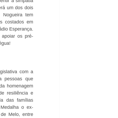
ntir a simpatia 
rá um dos dois 
 Nogueira tem 
os costados em 
ádio Esperança. 
 apoiar os pré-
égua!
islativa com a 
a pessoas que 
 da homenagem 
resiliência e 
 das famílias 
a Medalha o ex-
e Melo, entre 