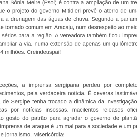
ana Sônia Meire (Psol) é contra a ampliação de um tre
e o projeto do governo Mitidieri prevê o aterro de uma
ra a drenagem das águas de chuva. Segundo a parlamen
se tornado comum em Aracaju, num desrespeito ao meio
 sérios para a região. A vereadora também ficou impre
 ampliar a via, numa extensão de apenas um quilômetro,
4 milhões. Creindeuspai!
ceções, a imprensa sergipana perdeu por completo
cimentos, pela verdadeira notícia. É deveras lastimáve
 de Sergipe tenha trocado a dinâmica da investigação 
as por notícias insossas, macilentos releases ofici
s ao gosto do patrão para agradar o governo de plantão
imprensa de araque é um mal para a sociedade e um p
e jornalismo. Misericórdia!