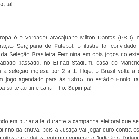
o, tá!
opa é o vereador aracajuano Milton Dantas (PSD). N
ração Sergipana de Futebol, o ilustre foi convidado
 da Seleção Brasileira Feminina em dois jogos no exter
sábado passado, no Etihad Stadium, casa do Manches
m a seleção inglesa por 2 a 1. Hoje, o Brasil volta a 
em jogo agendado para às 13h15, no estádio Ennio Tard
oa sorte ao time canarinho. Supimpa! 
do em burlar a lei durante a campanha eleitoral que se
alinho da chuva, pois a Justiça vai jogar duro contra os
uitos candidatos tentaram enganar o Judiciário, forjand