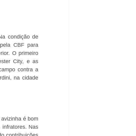
a condição de 
 pela CBF para 
ior. O primeiro 
ter City, e as 
campo contra a 
ini, na cidade 
 avizinha é bom 
 infratores. Nas 
o contribuições 