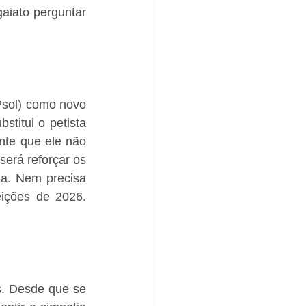
iato perguntar 
sol) como novo 
titui o petista 
te que ele não 
erá reforçar os 
a. Nem precisa 
ições de 2026. 
s. Desde que se 