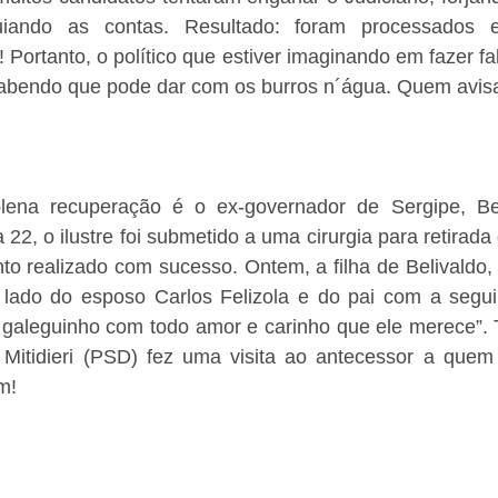
uiando as contas. Resultado: foram processados 
 Portanto, o político que estiver imaginando em fazer fal
 sabendo que pode dar com os burros n´água. Quem avisa
ena recuperação é o ex-governador de Sergipe, Bel
 22, o ilustre foi submetido a uma cirurgia para retirad
to realizado com sucesso. Ontem, a filha de Belivaldo, Pr
 lado do esposo Carlos Felizola e do pai com a segu
galeguinho com todo amor e carinho que ele merece”.
Mitidieri (PSD) fez uma visita ao antecessor a quem 
m!