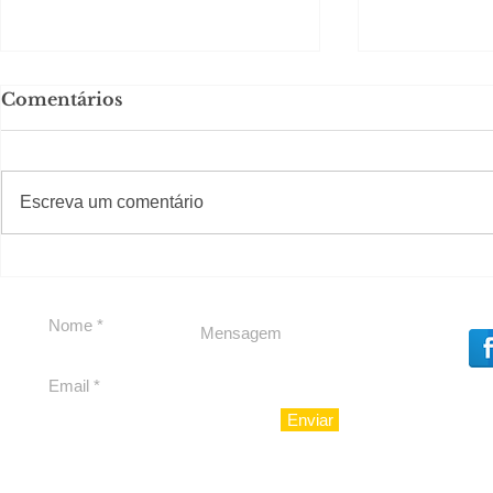
Comentários
#S
#Sugestões
CAJUCID
Escreva um comentário
Carolina Herrera traz
experiência 212 Mansion
para São Paulo
Enviar