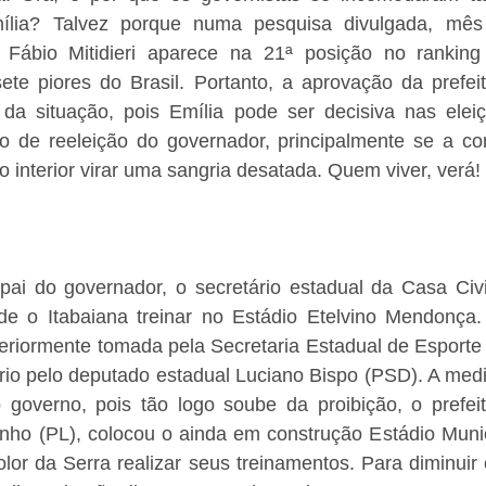
ília? Talvez porque numa pesquisa divulgada, mês 
el, Fábio Mitidieri aparece na 21ª posição no ranking
sete piores do Brasil. Portanto, a aprovação da prefei
a situação, pois Emília pode ser decisiva nas eleiç
 de reeleição do governador, principalmente se a cons
 interior virar uma sangria desatada. Quem viver, verá!
i do governador, o secretário estadual da Casa Civil, 
de o Itabaiana treinar no Estádio Etelvino Mendonça.
eriormente tomada pela Secretaria Estadual de Esporte e 
rio pelo deputado estadual Luciano Bispo (PSD). A medi
o governo, pois tão logo soube da proibição, o prefeit
inho (PL), colocou o ainda em construção Estádio Munic
lor da Serra realizar seus treinamentos. Para diminuir o