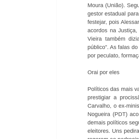
Moura (União). Segun
gestor estadual par
festejar, pois Aless
acordos na Justiça,
Vieira também dizi
público”. As falas 
por peculato, formaç
Orai por eles
Políticos das mais 
prestigiar a proci
Carvalho, o ex-mini
Nogueira (PDT) acom
demais políticos se
eleitores. Uns pedi