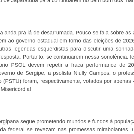
ro de Japaratuba para continuarem no bem bom dos ma
a anda pra lá de desarrumada. Pouco se fala sobre as a
em ao governo estadual em torno das eleições de 2026.
ras legendas esquerdistas para discutir uma sonhad
resposta. Portanto, se continuarem nessa sonolência, l
rio PSOL devem repetir a fraca performance de 202
verno de Sergipe, a psolista Niully Campos, o professo
o (PSTU) foram, respectivamente, votados por apenas 
 Misericórdia!
 sergipana segue prometendo mundos e fundos à populaçã
da federal se revezam nas promessas mirabolantes. 