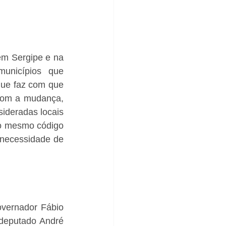
m Sergipe e na 
unicípios que 
ue faz com que 
Com a mudança, 
deradas locais 
 o mesmo código 
necessidade de 
vernador Fábio 
-deputado André 