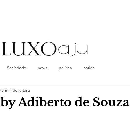
Coluna Social
Sociedade
news
política
saúde
5 min de leitura
a by Adiberto de Souza