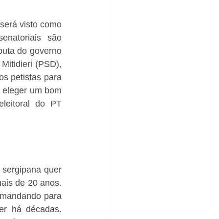
será visto como 
natoriais são 
uta do governo 
itidieri (PSD), 
s petistas para 
a eleger um bom 
eitoral do PT 
sergipana quer 
is de 20 anos. 
 mandando para 
r há décadas. 