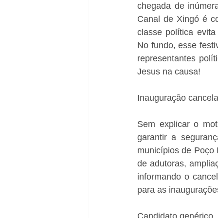
chegada de inúmera
Canal de Xingó é co
classe política evit
No fundo, esse festi
representantes polí
Jesus na causa!
Inauguração cancel
Sem explicar o moti
garantir a seguranç
municípios de Poço 
de adutoras, amplia
informando o cancel
para as inauguraçõe
Candidato genérico