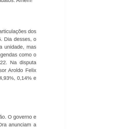
ndatos. Amém!
rticulações dos 
 Dia desses, o 
a unidade, mas 
egendas como o 
2. Na disputa 
r Aroldo Felix 
4,93%, 0,14% e 
o. O governo e 
Ora anunciam a 