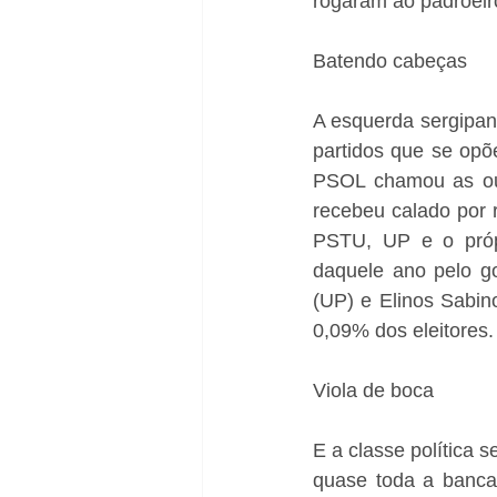
rogaram ao padroei
Batendo cabeças
A esquerda sergipan
partidos que se opõ
PSOL chamou as out
recebeu calado por 
PSTU, UP e o próp
daquele ano pelo go
(UP) e Elinos Sabin
0,09% dos eleitores.
Viola de boca
E a classe política
quase toda a banca