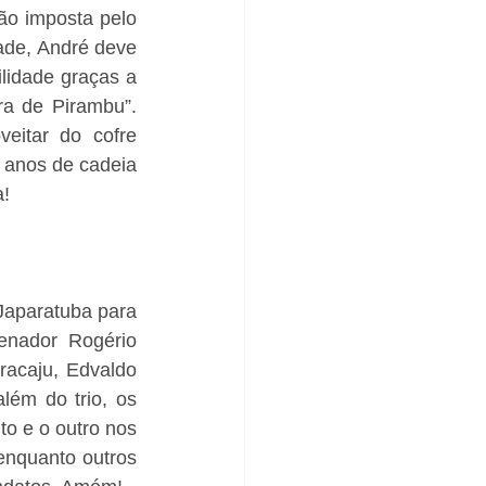
ão imposta pelo 
ade, André deve 
lidade graças a 
a de Pirambu”. 
eitar do cofre 
 anos de cadeia 
a!
aparatuba para 
enador Rogério 
acaju, Edvaldo 
ém do trio, os 
o e o outro nos 
nquanto outros 