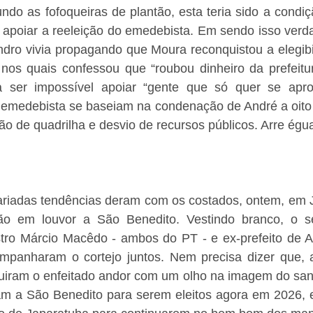
do as fofoqueiras de plantão, esta teria sido a condiç
a apoiar a reeleição do emedebista. Em sendo isso verd
andro vivia propagando que Moura reconquistou a elegibi
 nos quais confessou que “roubou dinheiro da prefeitur
a ser impossível apoiar “gente que só quer se aprov
do emedebista se baseiam na condenação de André a oito
ão de quadrilha e desvio de recursos públicos. Arre égu
variadas tendências deram com os costados, ontem, em J
ssão em louvor a São Benedito. Vestindo branco, o s
stro Márcio Macêdo - ambos do PT - e ex-prefeito de Ar
panharam o cortejo juntos. Nem precisa dizer que, al
guiram o enfeitado andor com um olho na imagem do sant
ram a São Benedito para serem eleitos agora em 2026, e