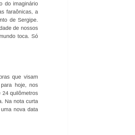
 do imaginário 
s faraônicas, a 
nto de Sergipe. 
idade de nossos 
 mundo toca. Só 
bras que visam 
para hoje, nos 
 24 quilômetros 
 Na nota curta 
 uma nova data 