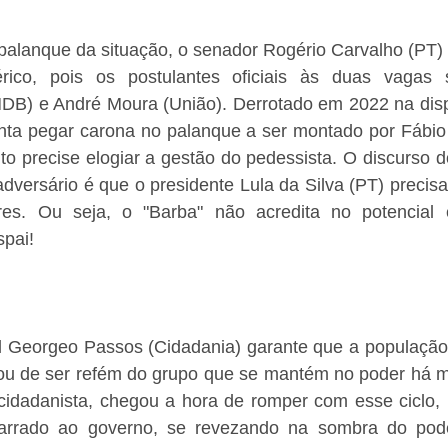
palanque da situação, o senador Rogério Carvalho (PT) 
ico, pois os postulantes oficiais às duas vagas se
MDB) e André Moura (União). Derrotado em 2022 na disp
nta pegar carona no palanque a ser montado por Fábio M
 precise elogiar a gestão do pedessista. O discurso do
adversário é que o presidente Lula da Silva (PT) precis
s. Ou seja, o "Barba" não acredita no potencial el
spai!
 Georgeo Passos (Cidadania) garante que a população 
u de ser refém do grupo que se mantém no poder há ma
cidadanista, chegou a hora de romper com esse ciclo,
arrado ao governo, se revezando na sombra do pode