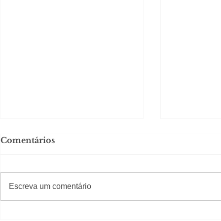
Comentários
#S
#Sugestões
Escreva um comentário
Em Nossa Senhora das
Carolina H