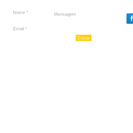
Dores, lideranças
experiênc
reforçam apoio a
para São 
Cláudio Mitidieri
Enviar