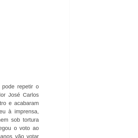
pode repetir o 
or José Carlos 
tro e acabaram 
u à imprensa, 
em sob tortura 
egou o voto ao 
anos vão votar 