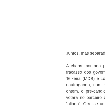
Juntos, mas separad
A chapa montada pe
fracasso dos gover
Teixeira (MDB) e Lo
naufragando, num m
ontem, o pré-candi
votará no parceiro
“aliado”. Ora, se u