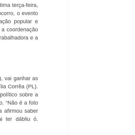
ma terça-feira, 
orro, o evento 
zação popular e 
 a coordenação 
abalhadora e a 
 vai ganhar as 
a Corrêa (PL). 
olítico sobre a 
. “Não é a foto 
 afirmou saber 
 ter dábliu ó. 