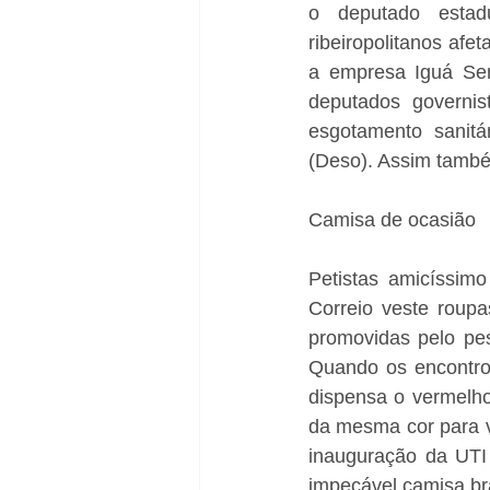
o deputado estadu
ribeiropolitanos afe
a empresa Iguá Ser
deputados governi
esgotamento sanit
(Deso). Assim tamb
Camisa de ocasião 
Petistas amicíssimo
Correio veste roupa
promovidas pelo pes
Quando os encontros
dispensa o vermelho
da mesma cor para vi
inauguração da UTI 
impecável camisa bra