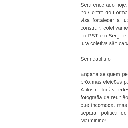
Será encerado hoje, 
no Centro de Forma
visa fortalecer a l
construir, coletiva
do PST em Sergipe, 
luta coletiva são cap
Sem dábliu ó 
Engana-se quem pens
próximas eleições p
A ilustre foi às red
fotografia da reuniã
que incomoda, mas o
separar política d
Marminino! 