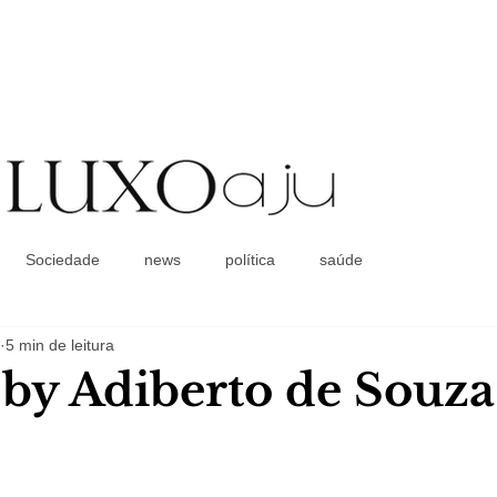
Coluna Social
Sociedade
news
política
saúde
5 min de leitura
a by Adiberto de Souza