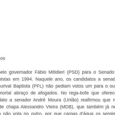
os 
lo governador Fábio Mitidieri (PSD) para o Senado 
nistas em 1994. Naquele ano, os candidatos a senad
urival Baptista (PFL) não pediam votos um para o ou
ortal abraço de afogados. No rega-bofe que oferece
dato a senador André Moura (União) reafirmou que n
 de chapa Alessandro Vieira (MDB), que também já n
m não vota no outro, por que cargas d’água os sergip