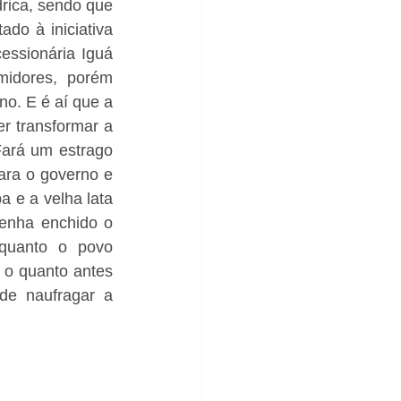
ica, sendo que 
o à iniciativa 
essionária Iguá 
midores, porém 
o. E é aí que a 
r transformar a 
Fará um estrago 
ara o governo e 
 e a velha lata 
tenha enchido o 
uanto o povo 
o quanto antes 
e naufragar a 