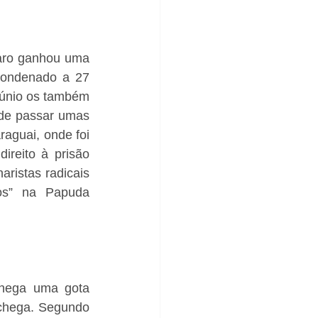
naro ganhou uma 
condenado a 27 
túnio os também 
 de passar umas 
aguai, onde foi 
reito à prisão 
ristas radicais 
os” na Papuda 
hega uma gota 
chega. Segundo 