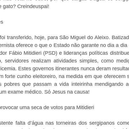
e gato? Creindeuspai! 
s 
oi transferido, hoje, para São Miguel do Aleixo. Batizad
ernista oferece o que o Estado não garante no dia a dia 
r Fábio Mitidieri (PSD) e lideranças políticas distribu
o, servidores realizam atividades simples, como medi
 glicemia. Estes governos itinerantes nunca deram resulta
 forte cunho eleitoreiro, na medida em que oferecem se
 pobres que passam a vida inteirinha mendigando a
 um exame médico. Só Jesus na causa! 
provocar uma seca de votos para Mitidieri 
tente falta d’água nas torneiras dos sergipanos come