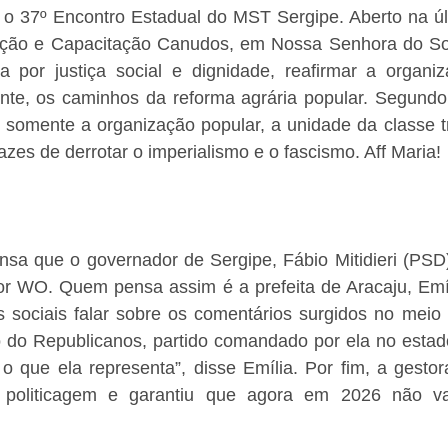
o 37º Encontro Estadual do MST Sergipe. Aberto na últi
ção e Capacitação Canudos, em Nossa Senhora do Soc
uta por justiça social e dignidade, reafirmar a organi
mente, os caminhos da reforma agrária popular. Segundo
somente a organização popular, a unidade da classe tr
azes de derrotar o imperialismo e o fascismo. Aff Maria! 
a que o governador de Sergipe, Fábio Mitidieri (PSD),
or WO. Quem pensa assim é a prefeita de Aracaju, Emíli
es sociais falar sobre os comentários surgidos no meio p
o do Republicanos, partido comandado por ela no estado
 que ela representa”, disse Emília. Por fim, a gestora
e politicagem e garantiu que agora em 2026 não vai