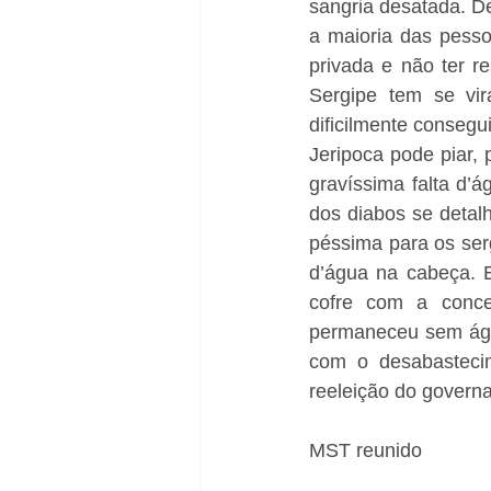
sangria desatada. D
a maioria das pesso
privada e não ter r
Sergipe tem se vir
dificilmente consegu
Jeripoca pode piar, 
gravíssima falta d’
dos diabos se detalh
péssima para os ser
d’água na cabeça. Em
cofre com a conc
permaneceu sem água
com o desabastecim
reeleição do governa
MST reunido 