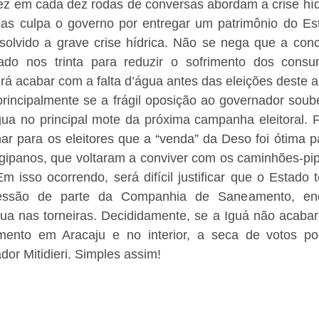
ez em cada dez rodas de conversas abordam a crise hídr
as culpa o governo por entregar um patrimônio do Estad
esolvido a grave crise hídrica. Não se nega que a conc
ado nos trinta para reduzir o sofrimento dos consu
irá acabar com a falta d’água antes das eleições deste an
principalmente se a frágil oposição ao governador soube
água no principal mote da próxima campanha eleitoral. 
ar para os eleitores que a “venda” da Deso foi ótima p
gipanos, que voltaram a conviver com os caminhões-pipa
 isso ocorrendo, será difícil justificar que o Estado 
essão de parte da Companhia de Saneamento, enq
 nas torneiras. Decididamente, se a Iguá não acabar 
ento em Aracaju e no interior, a seca de votos pod
dor Mitidieri. Simples assim! 