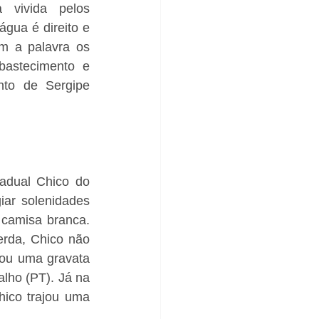
 vivida pelos 
gua é direito e 
m a palavra os 
astecimento e 
to de Sergipe 
adual Chico do 
ar solenidades 
camisa branca. 
rda, Chico não 
cou uma gravata 
lho (PT). Já na 
ico trajou uma 