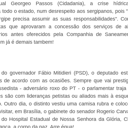
al Georgeo Passos (Cidadania), a crise hídrica
ta todo o estado, num desrespeito aos sergipanos, pois "á
gipe precisa assumir as suas responsabilidades". Co
stas que aprovaram a concessão dos serviços de ab
ários antes oferecidos pela Companhia de Saneamen
ém já é demais tambem! 
 do governador Fábio Mitidieri (PSD), o deputado est
s de acordo com as ocasiões. Sempre que vai prestigi
sedista - adversário roxo do PT - o parlamentar traja 
 são com lideranças petistas ou aliados mais à esque
. Outro dia, o distinto vestiu uma camisa rubra e colo
sitar, em Brasília, o gabinete do senador Rogerio Carva
do Hospital Estadual de Nossa Senhora da Glória, Ch
nca, a corpo da paz. Arre égua! 