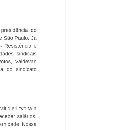
residência do 
 São Paulo. Já 
 Resistência e 
ades sindicais 
tos, Valdevan 
 do sindicato 
idieri “volta a 
eber salários. 
rnidade Nossa 