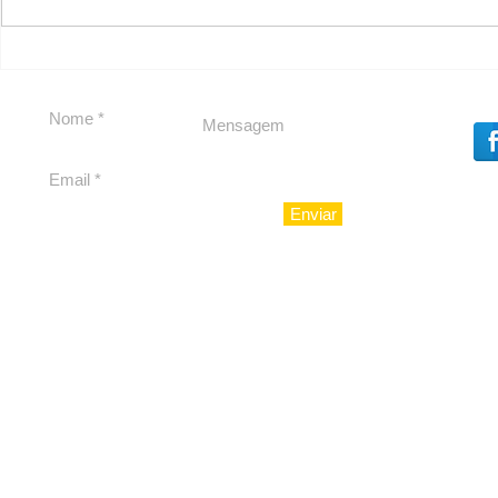
Carolina Herrera traz
experiência 212 Mansion
para São Paulo
Enviar