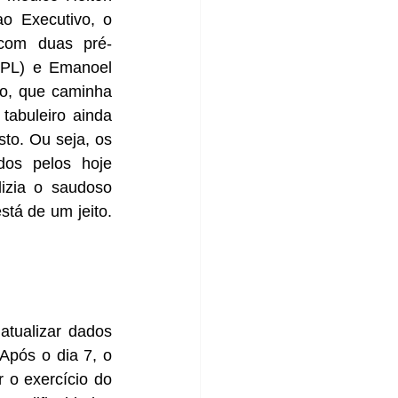
o Executivo, o 
 com duas pré-
(PL) e Emanoel 
o, que caminha 
tabuleiro ainda 
o. Ou seja, os 
os pelos hoje 
zia o saudoso 
tá de um jeito. 
atualizar dados 
 Após o dia 7, o 
 o exercício do 