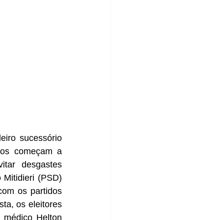
iro sucessório 
idos começam a 
tar desgastes 
Mitidieri (PSD) 
com os partidos 
a, os eleitores 
médico Helton 