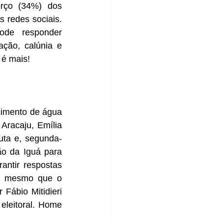
rço (34%) dos 
 redes sociais. 
ode responder 
ção, calúnia e 
 é mais!
cimento de água 
Aracaju, Emília 
uta e, segunda-
o da Iguá para 
antir respostas 
a, mesmo que o 
ábio Mitidieri 
leitoral. Home 