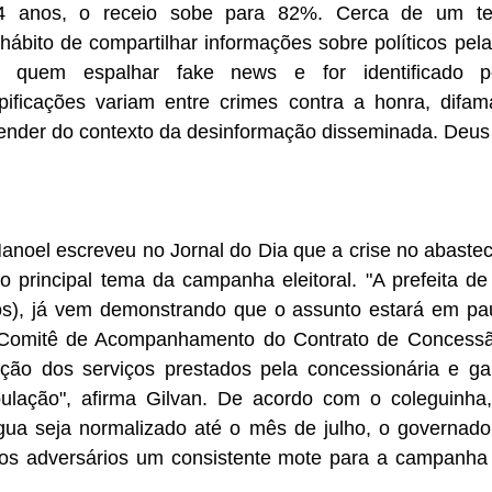
4 anos, o receio sobe para 82%. Cerca de um te
hábito de compartilhar informações sobre políticos pelas
e quem espalhar fake news e for identificado p
ipificações variam entre crimes contra a honra, difama
epender do contexto da desinformação disseminada. Deus
Manoel escreveu no Jornal do Dia que a crise no abaste
o principal tema da campanha eleitoral. "A prefeita de 
os), já vem demonstrando que o assunto estará em pa
 o Comitê de Acompanhamento do Contrato de Concessã
zação dos serviços prestados pela concessionária e gar
pulação", afirma Gilvan. De acordo com o coleguinh
ua seja normalizado até o mês de julho, o governador F
os adversários um consistente mote para a campanha e