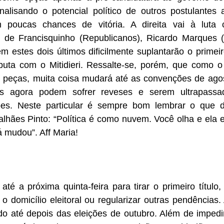
alisando o potencial político de outros postulantes a
m poucas chances de vitória. A direita vai à luta
r de Francisquinho (Republicanos), Ricardo Marques 
 estes dois últimos dificilmente suplantarão o primeir
sputa com o Mitidieri. Ressalte-se, porém, que como o 
peças, muita coisa mudará até as convenções de agost
os agora podem sofrer reveses e serem ultrapassad
s. Neste particular é sempre bom lembrar o que di
alhães Pinto: “Política é como nuvem. Você olha e ela es
á mudou”. Aff Maria!
até a próxima quinta-feira para tirar o primeiro título, 
r o domicílio eleitoral ou regularizar outras pendências.
do até depois das eleições de outubro. Além de impedir