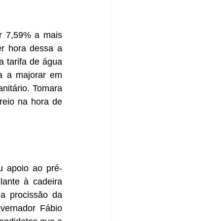
r 7,59% a mais 
 hora dessa a 
tarifa de água 
a a majorar em 
itário. Tomara 
reio na hora de 
u apoio ao pré-
ante à cadeira 
a procissão da 
vernador Fábio 