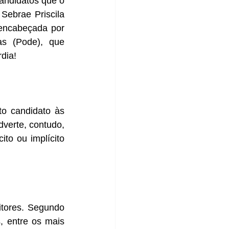
andidatos que o 
Sebrae Priscila 
encabeçada por 
s (Pode), que 
dia!
 candidato às 
dverte, contudo, 
o ou implícito 
tores. Segundo 
 entre os mais 