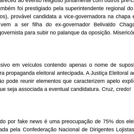
areceu ao evento religioso juntamente com outros pré-c
mbém foi prestigiado pela superintendente regional do 
nos), provável candidata a vice-governadora na chapa 
 vem a ser filha do ex-governador Belivaldo Chaga
vernista para subir no palanque da oposição. Misericór
sivo em veículos contendo apenas o nome de suposto
a propaganda eleitoral antecipada. A Justiça Eleitoral a
pode reunir elementos que caracterizem apelo explícit
que seja associada a eventual candidatura. Cruz, credo!
iado por fake news é uma preocupação de 75% dos elei
a pela Confederação Nacional de Dirigentes Lojistas,