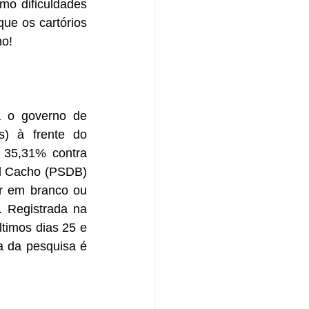
mo dificuldades 
ue os cartórios 
no!
a o governo de 
) à frente do 
 35,31% contra 
l Cacho (PSDB) 
 em branco ou 
Registrada na 
ltimos dias 25 e 
 da pesquisa é 