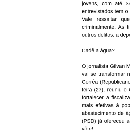
jovens, com até 3
entrevistados tem o 
Vale ressaltar qu
criminalmente. As t
outros delitos, a d
Cadê a água?
O jornalista Gilvan 
vai se transformar n
Corrêa (Republican
feira (27), reuniu
fortalecer a fiscali
mais efetivas à po
abastecimento de ág
(PSD) já ofereceu a
vôte!