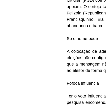
Mitidieri (PSD) comp
apoiam. O cortejo ta
Felizola (Republica
Francisquinho. Ela
abandonou o barco go
Só o nome pode
A colocação de ade
eleições não configur
que a mensagem não 
ao eleitor de forma 
Fofoca influencia
Ter o voto influenc
pesquisa encomendad