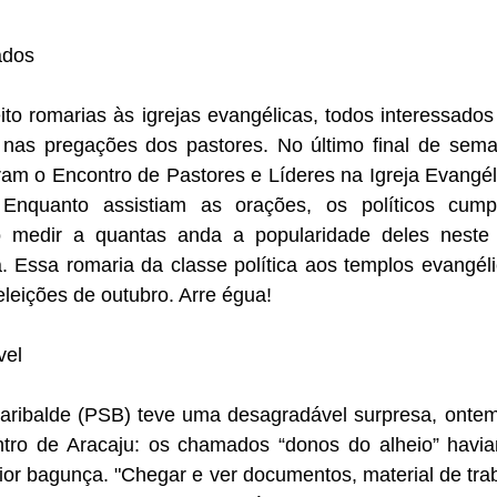
ados
eito romarias às igrejas evangélicas, todos interessados
nas pregações dos pastores. No último final de sema
aram o Encontro de Pastores e Líderes na Igreja Evangé
 Enquanto assistiam as orações, os políticos cump
o medir a quantas anda a popularidade deles neste 
 Essa romaria da classe política aos templos evangélic
eleições de outubro. Arre égua!
vel
ribalde (PSB) teve uma desagradável surpresa, ontem
ntro de Aracaju: os chamados “donos do alheio” havi
ior bagunça. "Chegar e ver documentos, material de traba