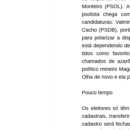
Monteiro (PSOL). An
psolista chega co
candidaturas: Valmi
Cacho (PSDB), porém
para polarizar a di
está dependendo de 
tidos como favorit
chamados de azarõe
político mineiro Mag
Olha de novo e ela j
Pouco tempo
Os eleitores só têm 
cadastrais, transferi
cadastro será fecha