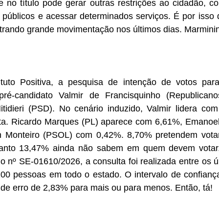
de no título pode gerar outras restrições ao cidadão, co
públicos e acessar determinados serviços. É por isso q
istrando grande movimentação nos últimos dias. Marmini
ituto Positiva, a pesquisa de intenção de votos par
ré-candidato Valmir de Francisquinho (Republicanos
tidieri (PSD). No cenário induzido, Valmir lidera com
ta. Ricardo Marques (PL) aparece com 6,61%, Emanoe
 Monteiro (PSOL) com 0,42%. 8,70% pretendem votar
uanto 13,47% ainda não sabem em quem devem votar. 
 o nº SE-01610/2026, a consulta foi realizada entre os ú
200 pessoas em todo o estado. O intervalo de confiança
e erro de 2,83% para mais ou para menos. Então, tá!