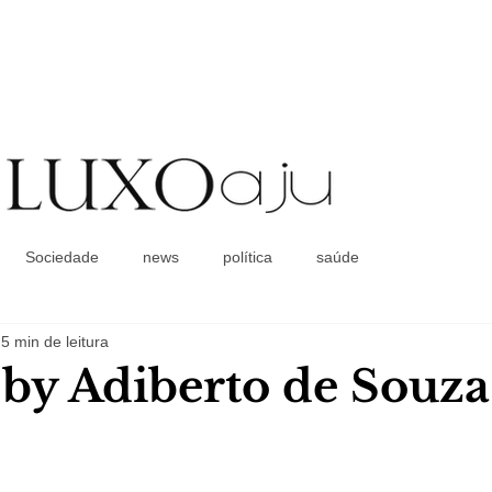
Coluna Social
Sociedade
news
política
saúde
5 min de leitura
a by Adiberto de Souza