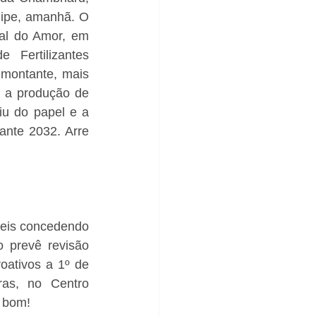
gipe, amanhã. O 
al do Amor, em 
 Fertilizantes 
montante, mais 
 a produção de 
u do papel e a 
nte 2032. Arre 
leis concedendo 
 prevê revisão 
oativos a 1º de 
as, no Centro 
, bom!