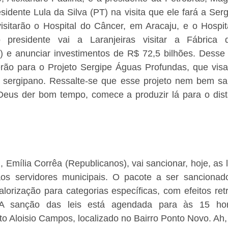
idente Lula da Silva (PT) na visita que ele fará a Ser
visitarão o Hospital do Câncer, em Aracaju, e o Hospit
 presidente vai a Laranjeiras visitar a Fábrica de
) e anunciar investimentos de R$ 72,5 bilhões. Desse 
rão para o Projeto Sergipe Águas Profundas, que visa
al sergipano. Ressalte-se que esse projeto nem bem sai
Deus der bom tempo, comece a produzir lá para o dista
u, Emília Corrêa (Republicanos), vai sancionar, hoje, as 
 aos servidores municipais. O pacote a ser sancionado
alorização para categorias específicas, com efeitos retr
 A sanção das leis está agendada para às 15 hor
ito Aloisio Campos, localizado no Bairro Ponto Novo. Ah