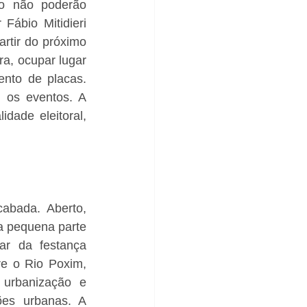
no não poderão 
ábio Mitidieri 
rtir do próximo 
ra, ocupar lugar 
nto de placas. 
 os eventos. A 
dade eleitoral, 
abada. Aberto, 
a pequena parte 
r da festança 
e o Rio Poxim, 
 urbanização e 
ões urbanas. A 