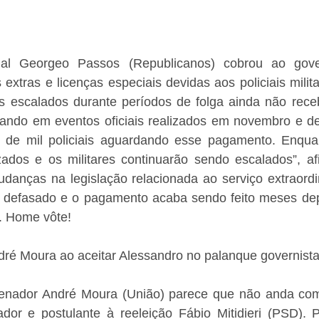
al Georgeo Passos (Republicanos) cobrou ao govern
xtras e licenças especiais devidas aos policiais milit
s escalados durante períodos de folga ainda não rece
uando em eventos oficiais realizados em novembro e d
 de mil policiais aguardando esse pagamento. Enquan
zados e os militares continuarão sendo escalados”, af
anças na legislação relacionada ao serviço extraordiná
stá defasado e o pagamento acaba sendo feito meses dep
u. Home vôte!
André Moura ao aceitar Alessandro no palanque governist
enador André Moura (União) parece que não anda com 
or e postulante à reeleição Fábio Mitidieri (PSD). P