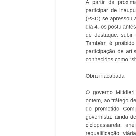
A partir da próxim
participar de inaug
(PSD) se apressou a 
dia 4, os postulantes
de destaque, subir 
Também é proibido 
participação de arti
conhecidos como “s
Obra inacabada
O governo Mitidier
ontem, ao tráfego d
do prometido Comp
governista, ainda d
ciclopassarela, ané
requalificação viár