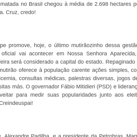
matada no Brasil chegou à média de 2.698 hectares por
a. Cruz, credo!
e promove, hoje, o último mutirãozinho dessa gestão 
oficial vai acontecer em Nossa Senhora Aparecida, 
-feira será considerado a capital do estado. Repaginad
 mutirão oferece à população carente ações simples, c
licemia, consultas médicas, palestras diversas, jogos de
itas más. O governador Fábio Mitidieri (PSD) e liderança
eitar para medir suas popularidades junto aos elei
Creindeuspai!
, Alexandre Padilha, e a presidente da Petrobras, Mag