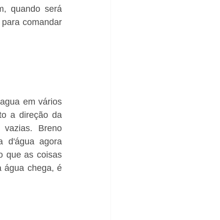
, quando será 
s para comandar 
agua em vários 
o a direção da 
vazias. Breno 
a d'água agora 
o que as coisas 
 água chega, é 