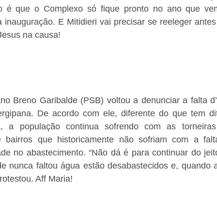
o é que o Complexo só fique pronto no ano que vem
inauguração. E Mitidieri vai precisar se reeleger ante
Jesus na causa! 
no Breno Garibalde (PSB) voltou a denunciar a falta d’
sergipana. De acordo com ele, diferente do que tem dit
á, a população continua sofrendo com as torneiras 
e bairros que historicamente não sofriam com a falt
ade no abastecimento. “Não dá é para continuar do jeit
de nunca faltou água estão desabastecidos e, quando a
rotestou. Aff Maria!