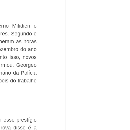
o Mitidieri o 
ares. Segundo o 
beram as horas 
ezembro do ano 
to isso, novos 
irmou. Georgeo 
rio da Polícia 
ois do trabalho 
a
esse prestígio 
rova disso é a 