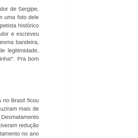
or de Sergipe, 
 uma foto dele 
tista histórico 
dor e escreveu 
esma bandeira, 
 legitimidade, 
nha!”. Pra bom 
no Brasil ficou 
uziram mais de 
o Desmatamento 
iveram redução 
tamento no ano 