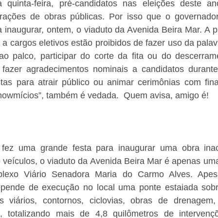
a quinta-feira, pré-candidatos nas eleições deste a
urações de obras públicas. Por isso que o governador F
inaugurar, ontem, o viaduto da Avenida Beira Mar. A pa
 a cargos eletivos estão proibidos de fazer uso da palav
ao palco, participar do corte da fita ou do descerrame
fazer agradecimentos nominais a candidatos durante
stas para atrair público ou animar cerimônias com finali
howmícios”, também é vedada.  Quem avisa, amigo é!
i fez uma grande festa para inaugurar uma obra inac
e veículos, o viaduto da Avenida Beira Mar é apenas um
lexo Viário Senadora Maria do Carmo Alves. Apesa
epende de execução no local uma ponte estaiada sobr
is viários, contornos, ciclovias, obras de drenagem,
ia, totalizando mais de 4,8 quilômetros de intervenç