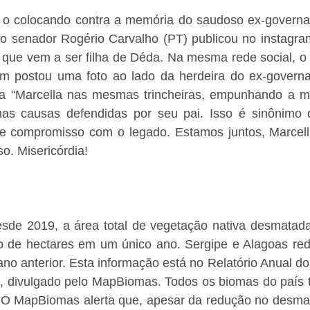
s o colocando contra a memória do saudoso ex-governad
o senador Rogério Carvalho (PT) publicou no instagram
que vem a ser filha de Déda. Na mesma rede social, o pe
m postou uma foto ao lado da herdeira do ex-governa
a "Marcella nas mesmas trincheiras, empunhando a m
s causas defendidas por seu pai. Isso é sinônimo de
e compromisso com o legado. Estamos juntos, Marcelli
so. Misericórdia!
esde 2019, a área total de vegetação nativa desmatada 
 de hectares em um único ano. Sergipe e Alagoas red
no anterior. Esta informação está no Relatório Anual d
, divulgado pelo MapBiomas. Todos os biomas do país t
 O MapBiomas alerta que, apesar da redução no desma