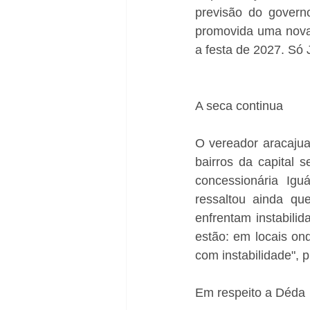
previsão do govern
promovida uma nova 
a festa de 2027. Só 
A seca continua
O vereador aracajua
bairros da capital 
concessionária Igu
ressaltou ainda qu
enfrentam instabilid
estão: em locais on
com instabilidade", p
Em respeito a Déda