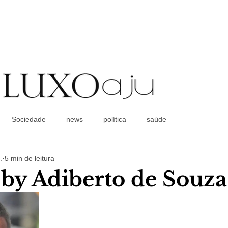
Coluna Social
Sociedade
news
política
saúde
.
5 min de leitura
a by Adiberto de Souza