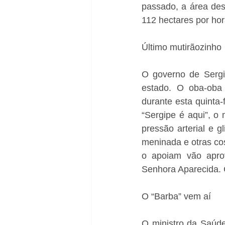
passado, a área des
112 hectares por hor
Último mutirãozinho
O governo de Sergip
estado. O oba-oba 
durante esta quinta
“Sergipe é aqui”, o
pressão arterial e g
meninada e otras cos
o apoiam vão aprov
Senhora Aparecida. 
O “Barba” vem aí
O ministro da Saúde