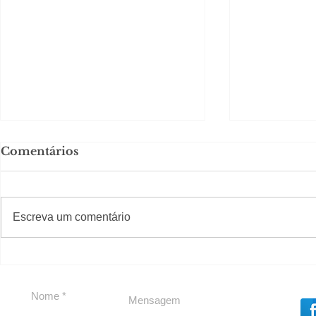
Comentários
#S
#Sugestões
Escreva um comentário
Em Nossa Senhora das
Carolina H
Dores, lideranças
experiênc
reforçam apoio a
para São 
Cláudio Mitidieri