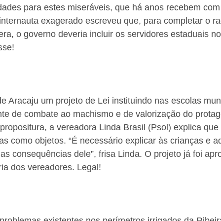
dades para estes miseráveis, que há anos recebem com 
internauta exagerado escreveu que, para completar o raq
ra, o governo deveria incluir os servidores estaduais n
sse!
 Aracaju um projeto de Lei instituindo nas escolas mun
e de combate ao machismo e de valorização do protag
propositura, a vereadora Linda Brasil (Psol) explica que
as como objetos. “É necessário explicar às crianças e a
s consequências dele”, frisa Linda. O projeto já foi ap
ia dos vereadores. Legal!
roblemas existentes nos perímetros irrigados da Ribeir