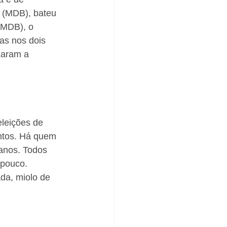
 (MDB), bateu 
(MDB), o 
as nos dois 
xaram a 
leições de 
ntos. Há quem 
anos. Todos 
 pouco. 
da, miolo de 