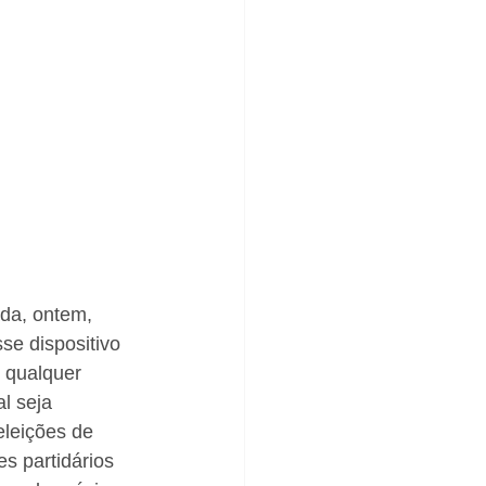
ada, ontem, 
se dispositivo 
 qualquer 
l seja 
eleições de 
s partidários 