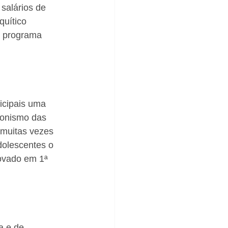
salários de 
uítico 
o programa 
icipais uma 
onismo das 
 muitas vezes 
dolescentes o 
rovado em 1ª 
a e de 