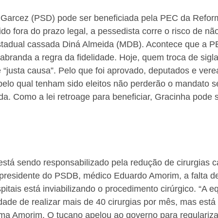
 Garcez (PSD) pode ser beneficiada pela PEC da Reforma
do fora do prazo legal, a pessedista corre o risco de nã
tadual cassada Diná Almeida (MDB). Acontece que a P
branda a regra da fidelidade. Hoje, quem troca de sigl
“justa causa”. Pelo que foi aprovado, deputados e vere
pelo qual tenham sido eleitos não perderão o mandato s
a. Como a lei retroage para beneficiar, Gracinha pode s
!
está sendo responsabilizado pela redução de cirurgias 
presidente do PSDB, médico Eduardo Amorim, a falta d
pitais está inviabilizando o procedimento cirúrgico. “A e
ade de realizar mais de 40 cirurgias por mês, mas está
ma Amorim. O tucano apelou ao governo para regularizar