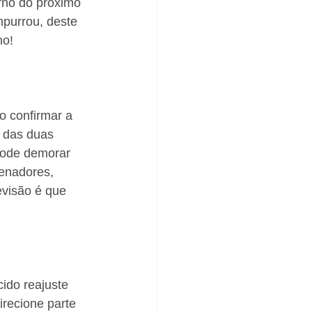
rno do próximo 
mpurrou, deste 
no!
 confirmar a 
 das duas 
 pode demorar 
enadores, 
visão é que 
ido reajuste 
recione parte 