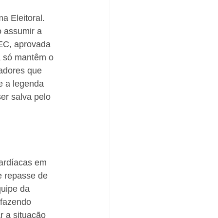
 Eleitoral. 
o assumir a 
EC, aprovada 
a só mantêm o 
adores que 
e a legenda 
er salva pelo 
cardíacas em 
e repasse de 
quipe da 
 fazendo 
 a situação 