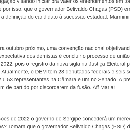
gação visando iniciar pra valer os entendimentos em to
te por isso, que o governador Belivaldo Chagas (PSD) e
a definição do candidato à sucessão estadual. Marmini
 outubro próximo, uma convenção nacional objetivando
xpectativa dos demistas é concluir o processo de união
e 2022, pois o registro da nova sigla na Justiça Eleitoral
. Atualmente, o DEM tem 28 deputados federais e seis s
ui 53 representantes na Câmara e um no Senado. A pre
m de partido por discordarem da fusão. Aff Maria!
ições de 2022 o governo de Sergipe concederá um merec
res? Tomara que o governador Belivaldo Chagas (PSD) di