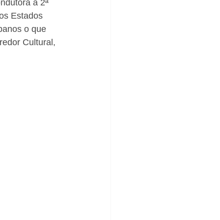
ndutora a 2ª 
os Estados 
panos o que 
edor Cultural, 