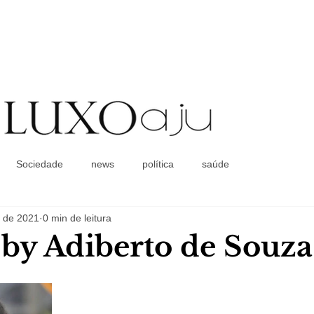
Coluna Social
Sociedade
news
política
saúde
. de 2021
0 min de leitura
a by Adiberto de Souza