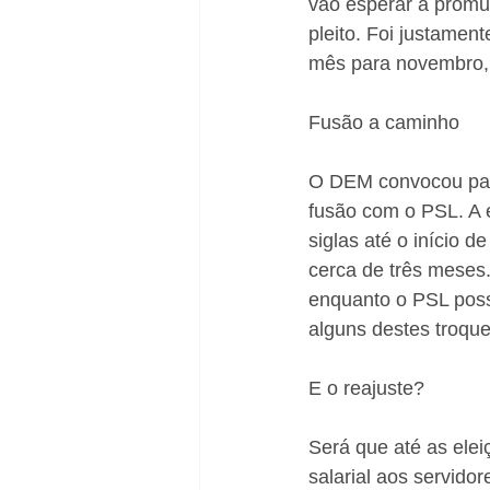
vão esperar a promul
pleito. Foi justamen
mês para novembro, 
Fusão a caminho
O DEM convocou para
fusão com o PSL. A e
siglas até o início d
cerca de três meses
enquanto o PSL poss
alguns destes troque
E o reajuste?
Será que até as ele
salarial aos servido