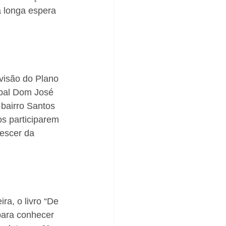
a longa espera 
visão do Plano 
ipal Dom José 
 bairro Santos 
s participarem 
escer da 
a, o livro “De 
para conhecer 