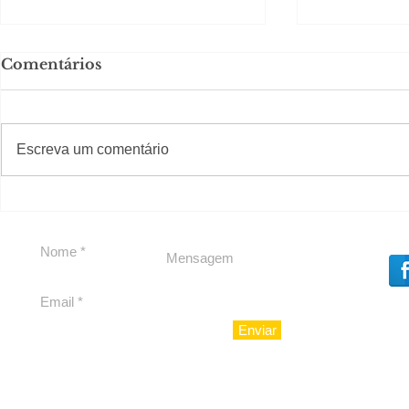
Comentários
#S
#Sugestões
Escreva um comentário
Política by Adiberto de
Política b
Souza
Souza
Enviar