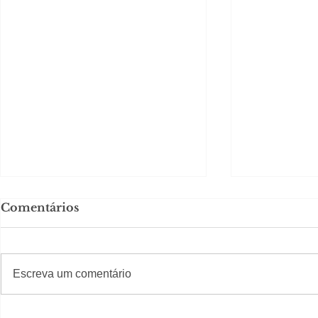
Comentários
#S
#Sugestões
Escreva um comentário
Política by Adiberto de
Política b