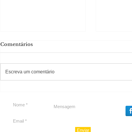
Comentários
#S
#Sugestões
Escreva um comentário
Política by Adiberto de
Política b
Souza
Souza
Enviar