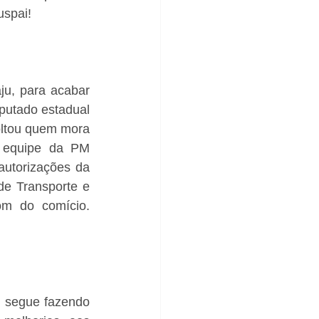
uspai!
u, para acabar 
utado estadual 
oltou quem mora 
 equipe da PM 
autorizações da 
e Transporte e 
om do comício. 
, segue fazendo 