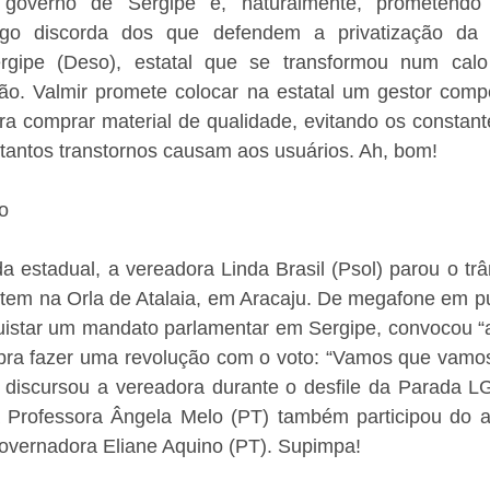
overno de Sergipe e, naturalmente, prometendo 
algo discorda dos que defendem a privatização da
gipe (Deso), estatal que se transformou num calo
ão. Valmir promete colocar na estatal um gestor compe
para comprar material de qualidade, evitando os constan
 tantos transtornos causam aos usuários. Ah, bom!
to
 estadual, a vereadora Linda Brasil (Psol) parou o trâ
tem na Orla de Atalaia, em Aracaju. De megafone em pun
uistar um mandato parlamentar em Sergipe, convocou “as
 pra fazer uma revolução com o voto: “Vamos que vamos
”, discursou a vereadora durante o desfile da Parada L
a Professora Ângela Melo (PT) também participou do a
overnadora Eliane Aquino (PT). Supimpa!