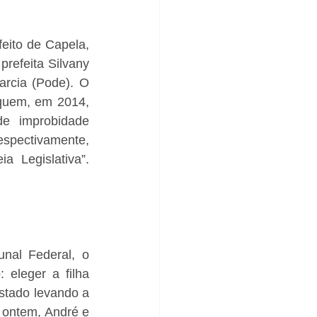
eito de Capela, 
refeita Silvany 
rcia (Pode). O 
 quem, em 2014, 
e improbidade 
espectivamente, 
 Legislativa”. 
nal Federal, o 
eleger a filha 
stado levando a 
 ontem, André e 