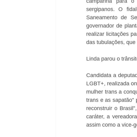
campanha para o g
sergipanos. O fid
Saneamento de Ser
governador de plant
realizar licitações 
das tubulações, que
Linda parou o trânsi
Candidata a deputada
LGBT+, realizada on
mulher trans a conq
trans e as sapatão”
reconstruir o Brasil
caráter, a vereador
assim como a vice-g