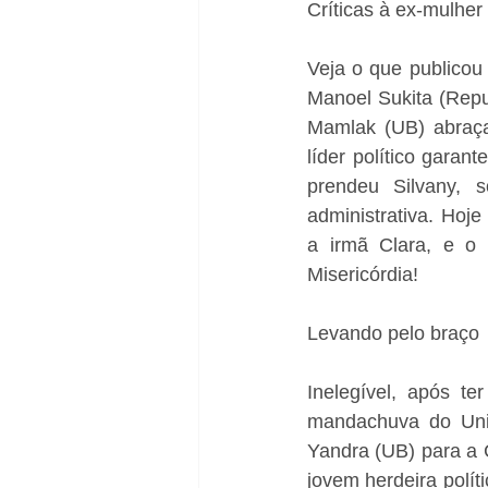
Críticas à ex-mulher
Veja o que publicou
Manoel Sukita (Repub
Mamlak (UB) abraça
líder político garan
prendeu Silvany, 
administrativa. Hoje
a irmã Clara, e o 
Misericórdia!
Levando pelo braço
Inelegível, após t
mandachuva do Uniã
Yandra (UB) para a C
jovem herdeira polít