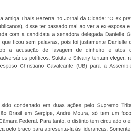
 a amiga Thaís Bezerra no Jornal da Cidade: “O ex-pref
licanos), disse ter passado mal ao ver a ex-esposa e p
da com a candidata a senadora delegada Danielle Ga
te que ficou sem palavras, pois foi justamente Danielle
sob a acusação de lavagem de dinheiro e atos d
 adversários políticos, Sukita e Silvany tentam eleger, r
esposo Christiano Cavalcante (UB) para a Assembleia
er sido condenado em duas ações pelo Supremo Tribu
o Brasil em Sergipe, André Moura, só tem um foco: 
âmara Federal. Para tanto, o distinto tem circulado o e
ica pelo braço para apresenta-la às lideranças. Somente