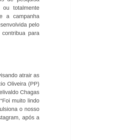
ou totalmente 
que a campanha 
esenvolvida pelo 
 contribua para 
sando atrair as 
o Oliveira (PP) 
elivaldo Chagas 
oi muito lindo 
lsiona o nosso 
tagram, após a 