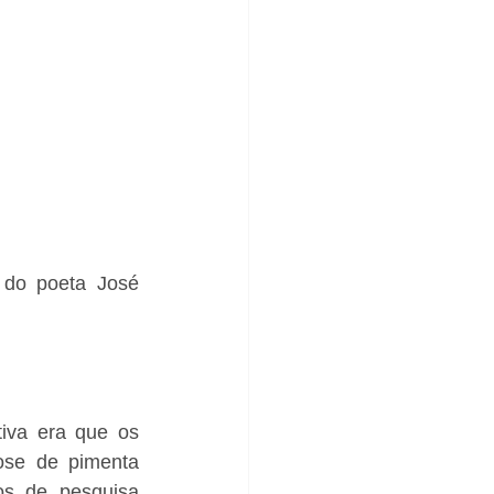
 do poeta José 
iva era que os 
ose de pimenta 
os de pesquisa 