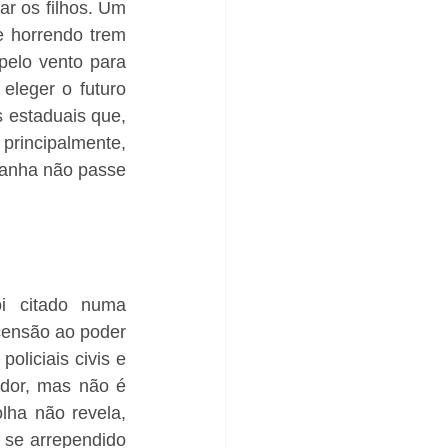
r os filhos. Um 
 horrendo trem 
pelo vento para 
eleger o futuro 
 estaduais que, 
rincipalmente, 
anha não passe 
i citado numa 
censão ao poder 
liciais civis e 
ador, mas não é 
ha não revela, 
se arrependido 