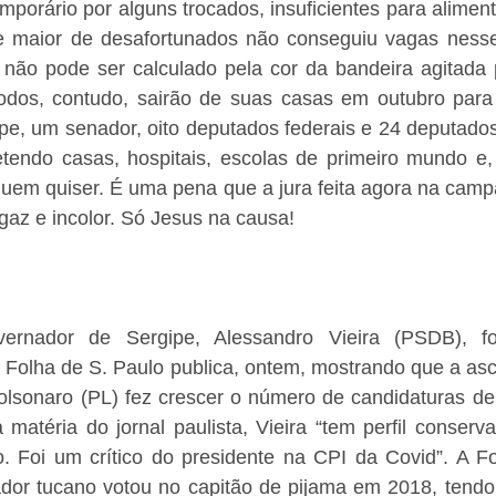
mporário por alguns trocados, insuficientes para alimenta
e maior de desafortunados não conseguiu vagas nesse
o, não pode ser calculado pela cor da bandeira agitada 
 Todos, contudo, sairão de suas casas em outubro para 
pe, um senador, oito deputados federais e 24 deputados
endo casas, hospitais, escolas de primeiro mundo e, p
em quiser. É uma pena que a jura feita agora na camp
az e incolor. Só Jesus na causa!
ernador de Sergipe, Alessandro Vieira (PSDB), fo
l Folha de S. Paulo publica, ontem, mostrando que a as
olsonaro (PL) fez crescer o número de candidaturas de po
 matéria do jornal paulista, Vieira “tem perfil conserv
. Foi um crítico do presidente na CPI da Covid”. A Fol
dor tucano votou no capitão de pijama em 2018, tendo 