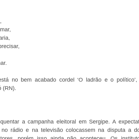
,
mar,
ria,
recisar,
.
ar.
está no bem acabado cordel ‘O ladrão e o político’,
 (RN).
squentar a campanha eleitoral em Sergipe. A expectat
s no rádio e na televisão colocassem na disputa a d
itores, porém isso ainda não aconteceu. Os institut