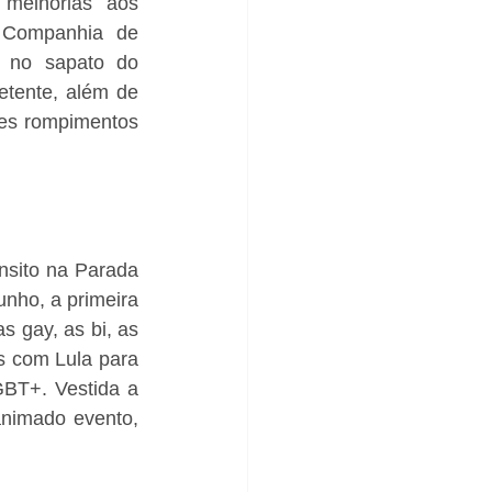
melhorias aos 
 Companhia de 
 no sapato do 
tente, além de 
tes rompimentos 
nsito na Parada 
ho, a primeira 
 gay, as bi, as 
 com Lula para 
GBT+. Vestida a 
nimado evento, 