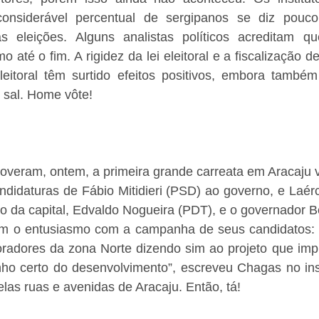
nsiderável percentual de sergipanos se diz pouco 
as eleições. Alguns analistas políticos acreditam 
o até o fim. A rigidez da lei eleitoral e a fiscalização d
Eleitoral têm surtido efeitos positivos, embora também
 sal. Home vôte!
veram, ontem, a primeira grande carreata em Aracaju vi
didaturas de Fábio Mitidieri (PSD) ao governo, e Laérci
o da capital, Edvaldo Nogueira (PDT), e o governador B
 o entusiasmo com a campanha de seus candidatos: “F
radores da zona Norte dizendo sim ao projeto que impu
ho certo do desenvolvimento”, escreveu Chagas no ins
elas ruas e avenidas de Aracaju. Então, tá!