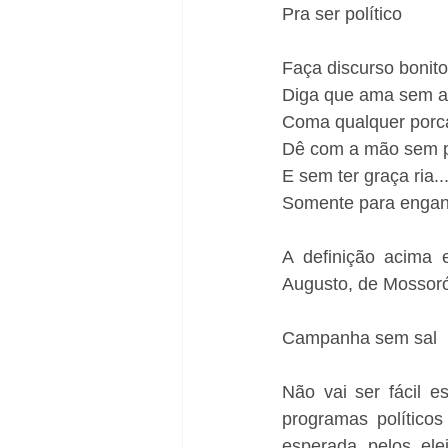
Pra ser político
Faça discurso bonito
Diga que ama sem a
Coma qualquer porca
Dê com a mão sem p
E sem ter graça ria..
Somente para engan
A definição acima 
Augusto, de Mossoró
Campanha sem sal
Não vai ser fácil e
programas político
esperada pelos ele