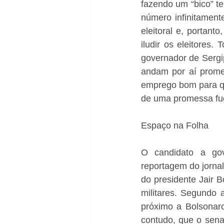
fazendo um “bico” te
número infinitament
eleitoral e, portant
iludir os eleitores.
governador de Sergi
andam por aí promet
emprego bom para qu
de uma promessa fug
Espaço na Folha
O candidato a gov
reportagem do jorna
do presidente Jair B
militares. Segundo a
próximo a Bolsonaro
contudo, que o sena