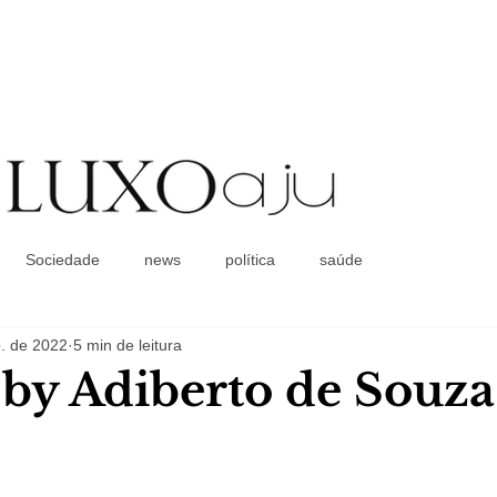
Coluna Social
Sociedade
news
política
saúde
. de 2022
5 min de leitura
a by Adiberto de Souza