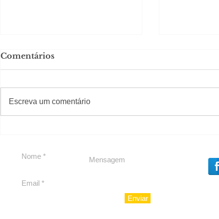
Comentários
#S
#Sugestões
Escreva um comentário
Em Nossa Senhora das
Carolina H
Dores, lideranças
experiênc
reforçam apoio a
para São 
Cláudio Mitidieri
Enviar