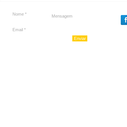
Dores, lideranças
experiênc
reforçam apoio a
para São 
Cláudio Mitidieri
Enviar