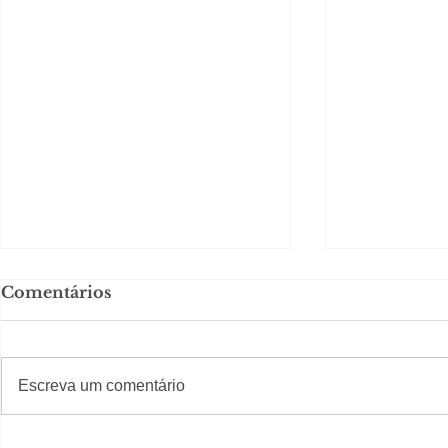
Comentários
#S
#Sugestões
Escreva um comentário
Em Nossa Senhora das
Carolina H