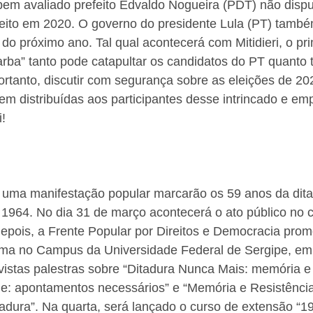
bem avaliado prefeito Edvaldo Nogueira (PDT) não dispu
r feito em 2020. O governo do presidente Lula (PT) també
 do próximo ano. Tal qual acontecerá com Mitidieri, o pr
rba” tanto pode catapultar os candidatos do PT quanto 
ortanto, discutir com segurança sobre as eleições de 
em distribuídas aos participantes desse intrincado e em
i!
 uma manifestação popular marcarão os 59 anos da ditadu
 1964. No dia 31 de março acontecerá o ato público no c
epois, a Frente Popular por Direitos e Democracia pro
ema no Campus da Universidade Federal de Sergipe, em
vistas palestras sobre “Ditadura Nunca Mais: memória e r
: apontamentos necessários” e “Memória e Resistência
adura”. Na quarta, será lançado o curso de extensão “19