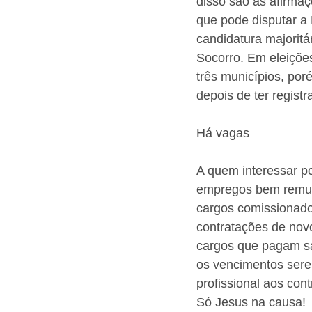
disso são as afirmaç
que pode disputar a 
candidatura majorit
Socorro. Em eleiçõe
três municípios, por
depois de ter registr
Há vagas 
A quem interessar po
empregos bem remun
cargos comissionado
contratações de novo
cargos que pagam sal
os vencimentos serem
profissional aos con
Só Jesus na causa!