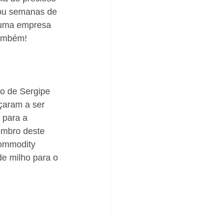
 ou semanas de 
 uma empresa 
também!
o de Sergipe 
çaram a ser 
 para a 
embro deste 
ommodity 
de milho para o 