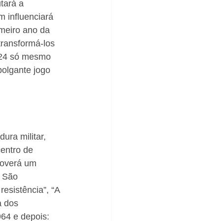
tará a 
m influenciará 
imeiro ano da 
transformá-los 
2024 só mesmo 
polgante jogo 
ra militar, 
entro de 
moverá um 
 São 
esistência”, “A 
 dos 
64 e depois: 