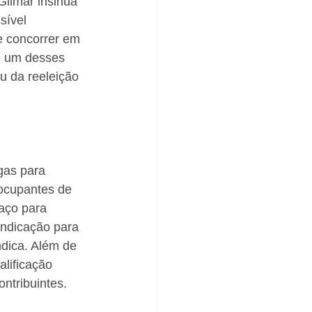
Gilmar insinua 
sível 
e concorrer em 
m um desses 
u da reeleição 
gas para 
ocupantes de 
aço para 
indicação para 
ndica. Além de 
lificação 
ntribuintes. 