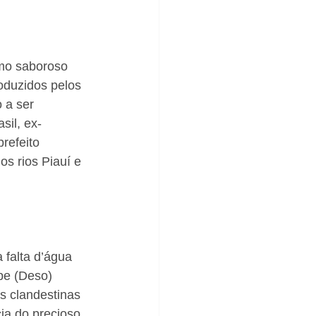
imo saboroso 
oduzidos pelos 
 a ser 
sil, ex-
refeito 
s rios Piauí e 
 falta d’água 
pe (Deso) 
s clandestinas 
ia do precioso 