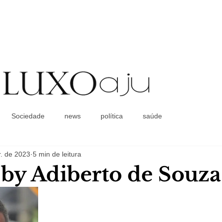
Coluna Social
Sociedade
news
política
saúde
. de 2023
5 min de leitura
a by Adiberto de Souza