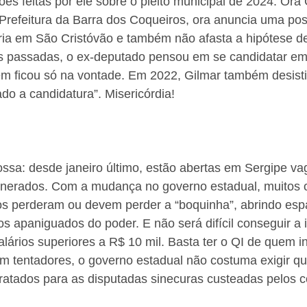
ões feitas por ele sobre o pleito municipal de 2024. Ora 
Prefeitura da Barra dos Coqueiros, ora anuncia uma pos
ária em São Cristóvão e também não afasta a hipótese d
s passadas, o ex-deputado pensou em se candidatar e
ém ficou só na vontade. Em 2022, Gilmar também desisti
ado a candidatura”. Misericórdia!
ssa: desde janeiro último, estão abertas em Sergipe va
erados. Com a mudança no governo estadual, muitos 
s perderam ou devem perder a “boquinha”, abrindo esp
s apaniguados do poder. E não será difícil conseguir a 
ários superiores a R$ 10 mil. Basta ter o QI de quem i
 tentadores, o governo estadual não costuma exigir qua
tratados para as disputadas sinecuras custeadas pelos co