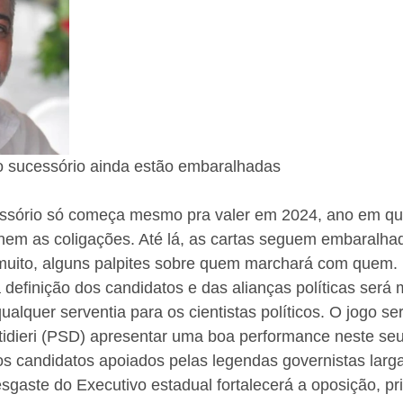
go sucessório ainda estão embaralhadas
ssório só começa mesmo pra valer em 2024, ano em que
inem as coligações. Até lá, as cartas seguem embaralha
muito, alguns palpites sobre quem marchará com quem. 
 definição dos candidatos e das alianças políticas será 
ualquer serventia para os cientistas políticos. O jogo se
tidieri (PSD) apresentar uma boa performance neste seu
os candidatos apoiados pelas legendas governistas larg
sgaste do Executivo estadual fortalecerá a oposição, pr