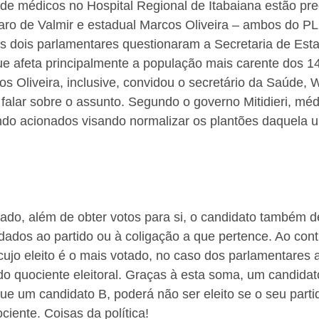
 de médicos no Hospital Regional de Itabaiana estão pr
aro de Valmir e estadual Marcos Oliveira – ambos do PL.
os dois parlamentares questionaram a Secretaria de Est
e afeta principalmente a população mais carente dos 14
s Oliveira, inclusive, convidou o secretário da Saúde, W
 falar sobre o assunto. Segundo o governo Mitidieri, méd
ndo acionados visando normalizar os plantões daquela 
tado, além de obter votos para si, o candidato também 
dados ao partido ou à coligação a que pertence. Ao cont
cujo eleito é o mais votado, no caso dos parlamentares a 
do quociente eleitoral. Graças à esta soma, um candida
e um candidato B, poderá não ser eleito se o seu parti
ciente. Coisas da política!