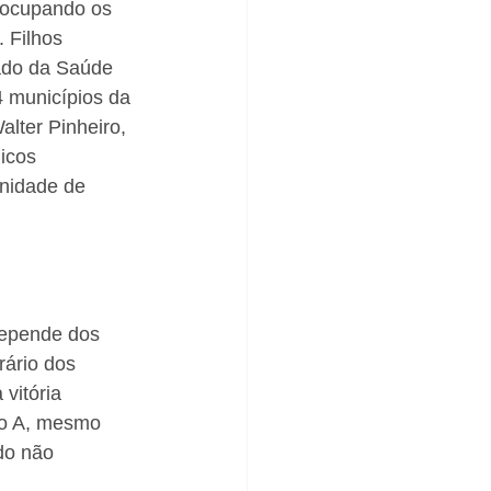
eocupando os 
 Filhos 
ado da Saúde 
 municípios da 
alter Pinheiro, 
icos 
unidade de 
depende dos 
rário dos 
vitória 
to A, mesmo 
do não 