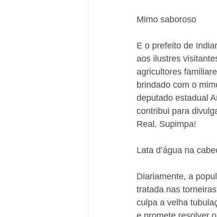
Mimo saboroso
E o prefeito de Ind
aos ilustres visitan
agricultores familia
brindado com o mimo 
deputado estadual An
contribui para divul
Real. Supimpa!
Lata d’água na cabe
Diariamente, a popul
tratada nas torneir
culpa a velha tubula
e promete resolver 