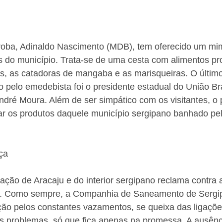
iaroba, Adinaldo Nascimento (MDB), tem oferecido um m
tes do município. Trata-se de uma cesta com alimentos pr
res, as catadoras de mangaba e as marisqueiras. O último
pelo emedebista foi o presidente estadual do União Bra
dré Moura. Além de ser simpático com os visitantes, o p
gar os produtos daquele município sergipano banhado pelo
ça
ação de Aracaju e do interior sergipano reclama contra a
as. Como sempre, a Companhia de Saneamento de Sergi
ção pelos constantes vazamentos, se queixa das ligaçõe
os problemas, só que fica apenas na promessa. A ausênc