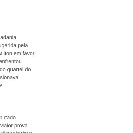
dadania 
gerida pela 
ilton em favor 
enfrentou 
do quartel do 
sionava 
!
eputado 
 Maior prova 