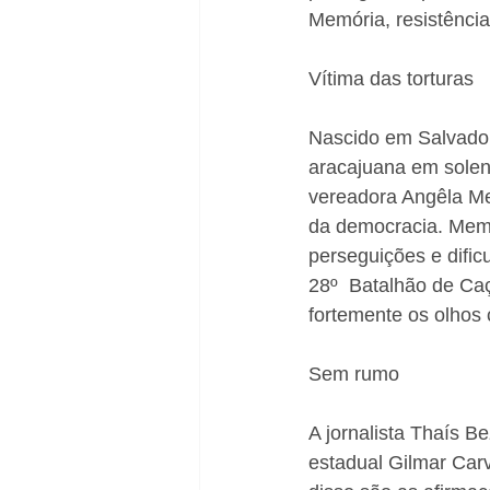
Memória, resistência
Vítima das torturas
Nascido em Salvador,
aracajuana em solen
vereadora Angêla Me
da democracia. Membr
perseguições e dific
28º  Batalhão de Ca
fortemente os olhos
Sem rumo
A jornalista Thaís B
estadual Gilmar Carv