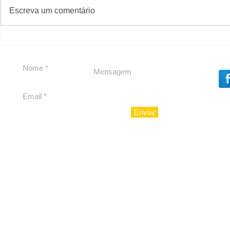
#S
#Sugestões
Escreva um comentário
Em Nossa Senhora das
Carolina H
Dores, lideranças
experiênc
reforçam apoio a
para São 
Cláudio Mitidieri
Enviar