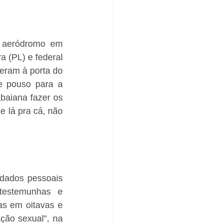
 aeródromo em 
 (PL) e federal 
eram à porta do 
e pouso para a 
baiana fazer os 
e lá pra cá, não 
 dados pessoais 
estemunhas e 
s em oitavas e 
ção sexual”, na 