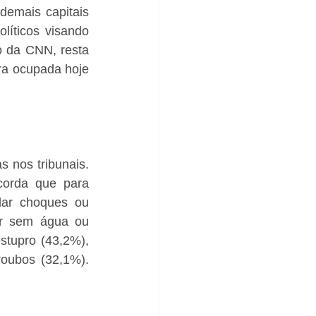
demais capitais 
íticos visando 
 da CNN, resta 
ra ocupada hoje 
nos tribunais. 
orda que para 
dar choques ou 
r sem água ou 
tupro (43,2%), 
oubos (32,1%). 