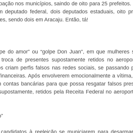
ipação nos municípios, saindo de oito para 25 prefeitos. 
deputado federal, dois deputados estaduais, oito pref
s, sendo dois em Aracaju. Então, tá!
pe do amor” ou “golpe Don Juan”, em que mulheres s
 troca de presentes supostamente retidos no aeropo
os criam perfis falsos nas redes sociais, se passando p
inanceiras. Após envolverem emocionalmente a vítima,
m contas bancárias para que possa resgatar falsos pres
supostamente, retidos pela Receita Federal no aeroport
!
o”
 candidatos à reeleição se municiarem para desarmar