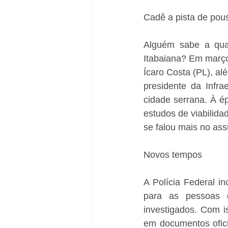
Cadê a pista de pou
Alguém sabe a qua
Itabaiana? Em março
Ícaro Costa (PL), al
presidente da Infr
cidade serrana. À ép
estudos de viabilidad
se falou mais no as
Novos tempos
A Polícia Federal in
para as pessoas 
investigados. Com i
em documentos oficia