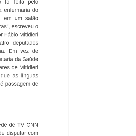
oi feita pelo 
 enfermaria do 
, em um salão 
s”, escreveu o 
Fábio Mitidieri 
tro deputados 
na. Em vez de 
etaria da Saúde 
res de Mitidieri 
que as línguas 
 é passagem de 
Rede de TV CNN 
de disputar com 