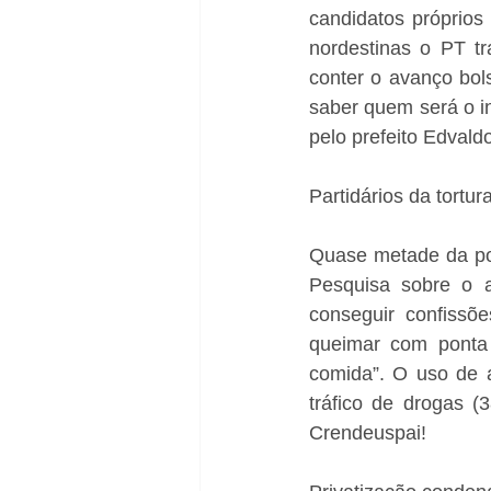
candidatos próprios
nordestinas o PT tr
conter o avanço bol
saber quem será o in
pelo prefeito Edval
Partidários da tortur
Quase metade da pop
Pesquisa sobre o a
conseguir confissõe
queimar com ponta 
comida”. O uso de a
tráfico de drogas (
Crendeuspai!