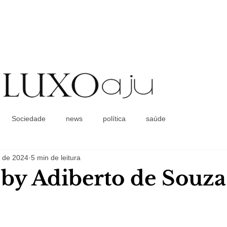
Coluna Social
Sociedade
news
política
saúde
. de 2024
5 min de leitura
a by Adiberto de Souza