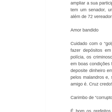
ampliar a sua partic
tem um senador, um 
além de 72 vereadore
Amor bandido
Cuidado com o “gol
fazer depósitos em
polícia, os criminos
em boas condições f
deposite dinheiro e
pelos malandros e, 
amigo é. Cruz credo
Carimbo de “corrupt
É bom os prefeitos