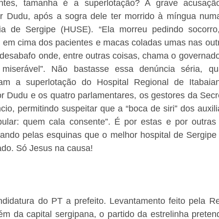
ntes, tamanha é a superlotação? A grave acusação f
sor Dudu, após a sogra dele ter morrido à míngua numa
ia de Sergipe (HUSE). “Ela morreu pedindo socorro
em cima dos pacientes e macas coladas umas nas outra
esabafo onde, entre outras coisas, chama o governador 
 miserável”. Não bastasse essa denúncia séria, qua
ram a superlotação do Hospital Regional de Itabaia
or Dudu e os quatro parlamentares, os gestores da Secr
cio, permitindo suspeitar que a “boca de siri” dos auxilia
pular: quem cala consente”. É por estas e por outras 
hando pelas esquinas que o melhor hospital de Sergipe
ado. Só Jesus na causa!
ndidatura do PT a prefeito. Levantamento feito pela 
lém da capital sergipana, o partido da estrelinha preten