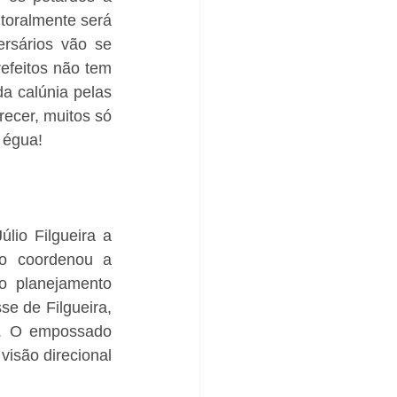
toralmente será 
rsários vão se 
efeitos não tem 
 calúnia pelas 
ecer, muitos só 
 égua!
lio Filgueira a 
o coordenou a 
 planejamento 
e de Filgueira, 
”. O empossado 
isão direcional 