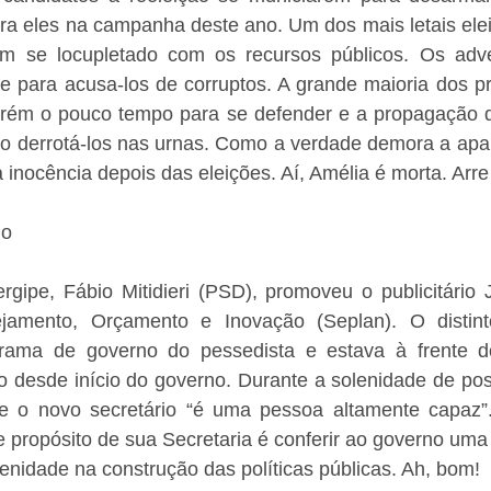
ra eles na campanha deste ano. Um dos mais letais elei
m se locupletado com os recursos públicos. Os adve
e para acusa-los de corruptos. A grande maioria dos pr
porém o pouco tempo para se defender e a propagação da
ão derrotá-los nas urnas. Como a verdade demora a apar
 inocência depois das eleições. Aí, Amélia é morta. Arre
do
ipe, Fábio Mitidieri (PSD), promoveu o publicitário Jú
ejamento, Orçamento e Inovação (Seplan). O distint
rama de governo do pessedista e estava à frente do
o desde início do governo. Durante a solenidade de poss
que o novo secretário “é uma pessoa altamente capaz
 propósito de sua Secretaria é conferir ao governo uma v
enidade na construção das políticas públicas. Ah, bom!