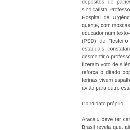
depósitos de pacie
sindicalista Profes
Hospital de Urgênc
quente, com moscas 
educador num texto-d
(PSD) de “festeiro
estaduais constata
desmentir o profess
fizeram voto de silên
reforça o ditado po
ferinas vivem espal
avião para outro est
Candidato próprio
Aracaju deve ter ca
Brasil revela que, a