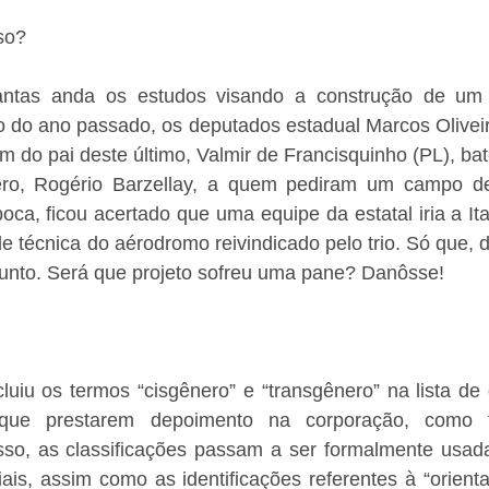
so?
ntas anda os estudos visando a construção de um
 do ano passado, os deputados estadual Marcos Oliveira
ém do pai deste último, Valmir de Francisquinho (PL), bat
aero, Rogério Barzellay, a quem pediram um campo d
oca, ficou acertado que uma equipe da estatal iria a Ita
e técnica do aérodromo reivindicado pelo trio. Só que, d
sunto. Será que projeto sofreu uma pane? Danôsse!
cluiu os termos “cisgênero” e “transgênero” na lista de
que prestarem depoimento na corporação, como t
sso, as classificações passam a ser formalmente usada
is, assim como as identificações referentes à “orienta