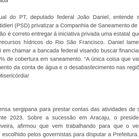
ada
ual do PT, deputado federal João Daniel, entende s
tidieri (PSD) privatizar a Companhia de Saneamento de 
ão é correto entregar à iniciativa privada uma estatal q
ecursos hídricos do Rio São Francisco. Daniel lamen
i em chamar a bancada federal visando buscar financia
% de cobertura em saneamento. “A única coisa que vai 
mento da conta de água e o desabastecimento nas regiõ
Misericórdia!
nsa sergipana para prestar contas das atividades de s
nte 2023. Sobre a sucessão em Aracaju, o president
iveira, afirmou que vem trabalhando para que o ver
 escolhido pelos governistas para disputar a Prefeitura