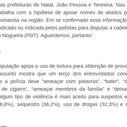
 as prefeituras de Natal, João Pessoa e Teresina. Nas 
abalha com a hipótese de apoiar nomes de aliados pol
sonarista na região. Em se confirmado essa informação
dicado ou indicada pelos petistas para disputar a cadei
do Nogueira (PDT). Aguardemos, portanto!
a
ulação apoia o uso de tortura para obtenção de provas 
ssunto mostra que um terço dos entrevistados conc
s a polícia deve “ameaçar com palavras”, “bater”, “
de cigarro”, “ameaçar membros da família” e “deixa
lgum tipo de violência é mais aceito para suspeitos es
38,8%), sequestro (36,2%), uso de drogas (32,3%) e r