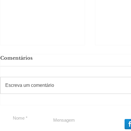
Comentários
#S
#Sugestões
CAJUCID
Escreva um comentário
Carolina Herrera traz
experiência 212 Mansion
para São Paulo