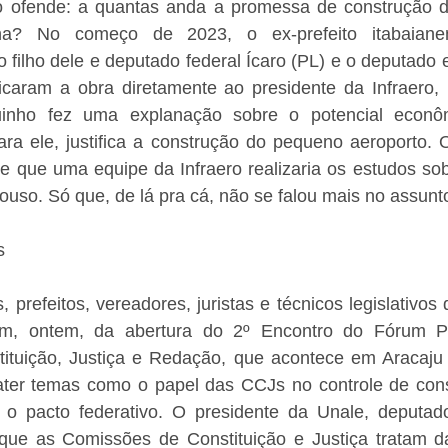
 ofende: a quantas anda a promessa de construção d
a? No começo de 2023, o ex-prefeito itabaianen
o filho dele e deputado federal Ícaro (PL) e o deputado 
ndicaram a obra diretamente ao presidente da Infraero,
quinho fez uma explanação sobre o potencial econôm
ara ele, justifica a construção do pequeno aeroporto. O
de que uma equipe da Infraero realizaria os estudos sobr
pouso. Só que, de lá pra cá, não se falou mais no assun
s
prefeitos, vereadores, juristas e técnicos legislativos 
ram, ontem, da abertura do 2º Encontro do Fórum P
ituição, Justiça e Redação, que acontece em Aracaju
ater temas como o papel das CCJs no controle de consti
 e o pacto federativo. O presidente da Unale, deputado
ue as Comissões de Constituição e Justiça tratam da 