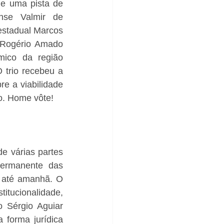
e uma pista de 
se Valmir de 
estadual Marcos 
 Rogério Amado 
ico da região 
 trio recebeu a 
e a viabilidade 
to. Home vôte!
de várias partes 
ermanente das 
 até amanhã. O 
tucionalidade, 
 Sérgio Aguiar 
forma jurídica 