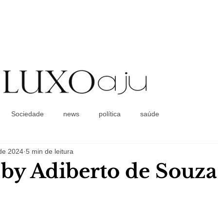
Coluna Social
Sociedade
news
política
saúde
 de 2024
5 min de leitura
a by Adiberto de Souza