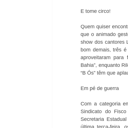
E tome circo!
Quem quiser encontra
que o animado gesto
show dos cantores L
bom demais, três é
aproveitaram para f
Bahia”, enquanto Ril
“B Ós” têm que aplau
Em pé de guerra
Com a categoria em
Sindicato do Fisc
Secretaria Estadual
última terça-feira,