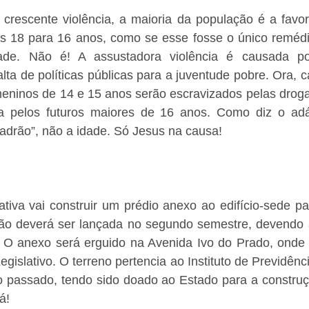
 crescente violência, a maioria da população é a favor
s 18 para 16 anos, como se esse fosse o único remédio
ade. Não é! A assustadora violência é causada por
ta de políticas públicas para a juventude pobre. Ora, c
meninos de 14 e 15 anos serão escravizados pelas droga
da pelos futuros maiores de 16 anos. Como diz o adág
ladrão”, não a idade. Só Jesus na causa!
tiva vai construir um prédio anexo ao edifício-sede pa
tação deverá ser lançada no segundo semestre, devendo 
. O anexo será erguido na Avenida Ivo do Prado, onde h
islativo. O terreno pertencia ao Instituto de Previdênci
o passado, tendo sido doado ao Estado para a construç
á!