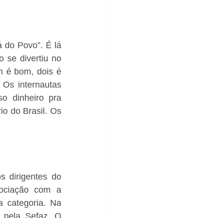
 do Povo”. É lá 
se divertiu no 
 é bom, dois é 
Os internautas 
o dinheiro pra 
o do Brasil. Os 
 dirigentes do 
ociação com a 
 categoria. Na 
a pela Sefaz. O 