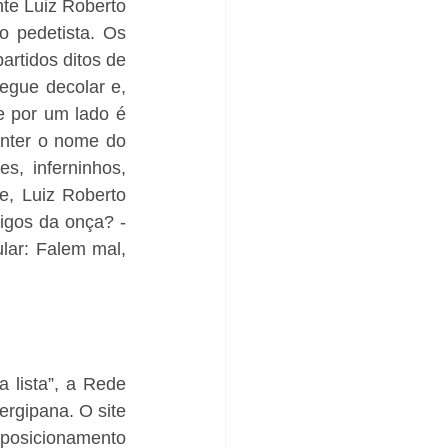
te Luiz Roberto 
 pedetista. Os 
rtidos ditos de 
gue decolar e, 
e por um lado é 
anter o nome do 
s, inferninhos, 
e, Luiz Roberto 
igos da onça? - 
lar: Falem mal, 
 lista”, a Rede 
rgipana. O site 
 posicionamento 