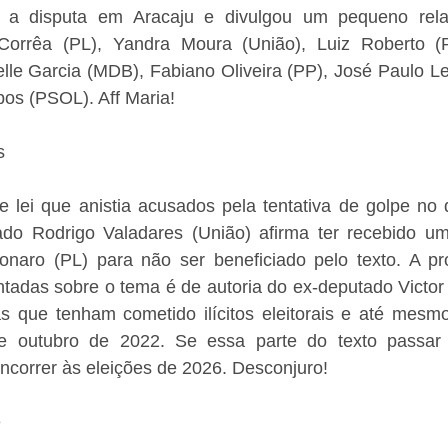
 a disputa em Aracaju e divulgou um pequeno relat
 Corrêa (PL), Yandra Moura (União), Luiz Roberto (
lle Garcia (MDB), Fabiano Oliveira (PP), José Paulo Le
pos (PSOL). Aff Maria!
s
e lei que anistia acusados pela tentativa de golpe no d
ado Rodrigo Valadares (União) afirma ter recebido u
sonaro (PL) para não ser beneficiado pelo texto. A pro
ntadas sobre o tema é de autoria do ex-deputado Victor
 que tenham cometido ilícitos eleitorais e até mesmo
sde outubro de 2022. Se essa parte do texto passar
ncorrer às eleições de 2026. Desconjuro!
e