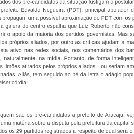
ados dos pré-candidatos da situação fustigam o postulan
refeito Edvaldo Nogueira (PDT), principal apoiador do
ita propagam uma possível aproximação do PDT com os pa
a galera do centro espalha que Luiz Roberto não conse
erá o apoio da maioria dos partidos governistas. Mas s
los próprios aliados, por outro as críticas ajudam a m
ista ativo nas redes sociais, nos comentários dos bare
, naturalmente, na mídia. Portanto, de forma inteligent
 limões atirados pelos próprios aliados - ou seriam am
nadas. Aliás, tem seguido ao pé da letra o adágio popu
isericórdia!
quem são os pré-candidatos a prefeito de Aracaju; veja
uma matéria sobre a disputa pela prefeitura da capital se
odos os 29 partidos registrados a respeito de qual será o