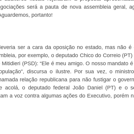
egociações será a pauta de nova assembleia geral, a
 Aguardemos, portanto!
everia ser a cara da oposição no estado, mas não é o
bleia, por exemplo, o deputado Chico do Correio (PT) e
 Mitidieri (PSD): “Ele é meu amigo. O nosso mandato é 
opulação”, discursa o ilustre. Por sua vez, o ministro
amada relação republicana para não fustigar o governo
e acolá, o deputado federal João Daniel (PT) e o s
tam a voz contra algumas ações do Executivo, porém nã