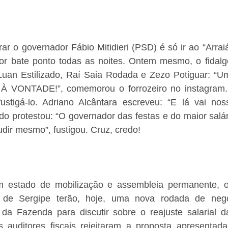
r o governador Fábio Mitidieri (PSD) é só ir ao “Arraiá
r bate ponto todas as noites. Ontem mesmo, o fidalgo 
uan Estilizado, Raí Saia Rodada e Zezo Potiguar: “Um
 À VONTADE!”, comemorou o forrozeiro no instagram. 
ustigá-lo. Adriano Alcântara escreveu: “E lá vai noss
do protestou: “O governador das festas e do maior salári
dir mesmo”, fustigou. Cruz, credo!
 estado de mobilização e assembleia permanente, os
o de Sergipe terão, hoje, uma nova rodada de neg
 da Fazenda para discutir sobre o reajuste salarial da
 os auditores fiscais rejeitaram a proposta apresentad