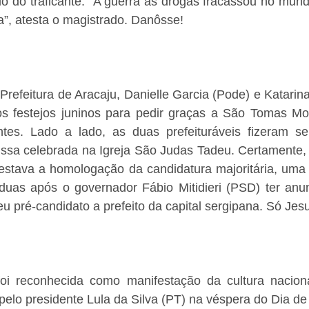
 do traficante: “A guerra às drogas fracassou no mundo
, atesta o magistrado. Danôsse!
Prefeitura de Aracaju, Danielle Garcia (Pode) e Katarina
 festejos juninos para pedir graças a São Tomas Mor
ntes. Lado a lado, as duas prefeituráveis fizeram s
issa celebrada na Igreja São Judas Tadeu. Certamente, 
stava a homologação da candidatura majoritária, uma 
s duas após o governador Fábio Mitidieri (PSD) ter anu
u pré-candidato a prefeito da capital sergipana. Só Jes
foi reconhecida como manifestação da cultura naciona
 pelo presidente Lula da Silva (PT) na véspera do Dia d