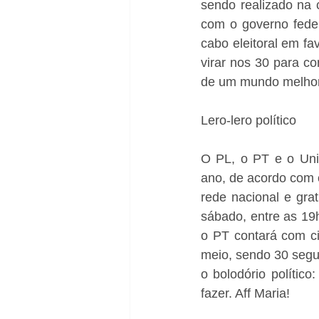
sendo realizado na 
com o governo feder
cabo eleitoral em fa
virar nos 30 para c
de um mundo melhor a
Lero-lero político
O PL, o PT e o Uniã
ano, de acordo com o
rede nacional e gra
sábado, entre as 19
o PT contará com ci
meio, sendo 30 segu
o bolodório político
fazer. Aff Maria! 