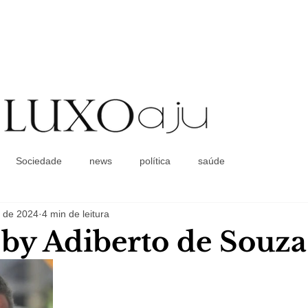
Coluna Social
Sociedade
news
política
saúde
. de 2024
4 min de leitura
a by Adiberto de Souza