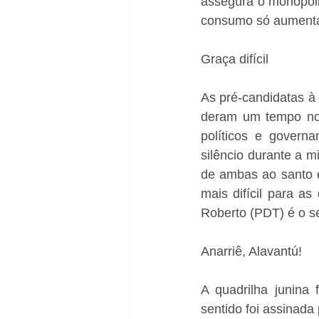
assegura o monopólio
consumo só aumenta”
Graça difícil
As pré-candidatas à 
deram um tempo nos
políticos e governa
silêncio durante a m
de ambas ao santo e
mais difícil para a
Roberto (PDT) é o se
Anarriê, Alavantú!
A quadrilha junina 
sentido foi assinada