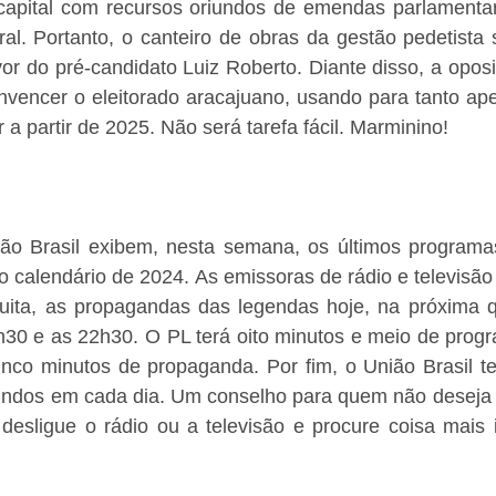
capital com recursos oriundos de emendas parlamentar
al. Portanto, o canteiro de obras da gestão pedetista 
vor do pré-candidato Luiz Roberto. Diante disso, a oposi
onvencer o eleitorado aracajuano, usando para tanto ap
 partir de 2025. Não será tarefa fácil. Marminino!
o Brasil exibem, nesta semana, os últimos programas 
 calendário de 2024. As emissoras de rádio e televisão
tuita, as propagandas das legendas hoje, na próxima qu
h30 e as 22h30. O PL terá oito minutos e meio de progr
nco minutos de propaganda. Por fim, o União Brasil te
ndos em cada dia. Um conselho para quem não deseja ouv
: desligue o rádio ou a televisão e procure coisa mais 