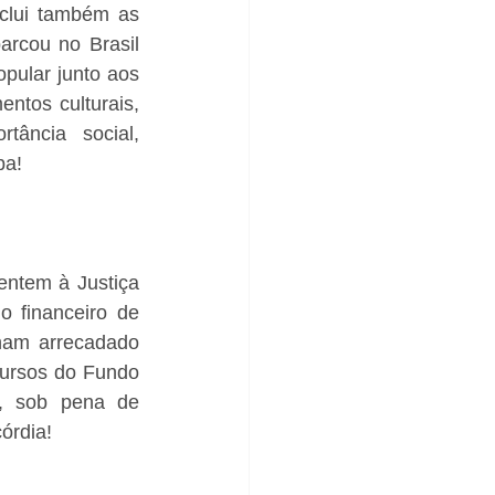
clui também as 
rcou no Brasil 
pular junto aos 
ntos culturais, 
tância social, 
pa!
ntem à Justiça 
o financeiro de 
am arrecadado 
cursos do Fundo 
, sob pena de 
órdia!