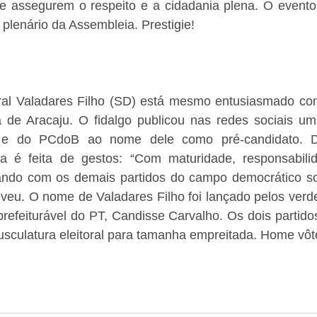
que assegurem o respeito e a cidadania plena. O evento
 plenário da Assembleia. Prestigie!
al Valadares Filho (SD) está mesmo entusiasmado com
ra de Aracaju. O fidalgo publicou nas redes sociais um
 e do PCdoB ao nome dele como pré-candidato. D
ca é feita de gestos: “Com maturidade, responsabilid
ando com os demais partidos do campo democrático sob
eveu. O nome de Valadares Filho foi lançado pelos verd
prefeiturável do PT, Candisse Carvalho. Os dois partid
usculatura eleitoral para tamanha empreitada. Home vôt