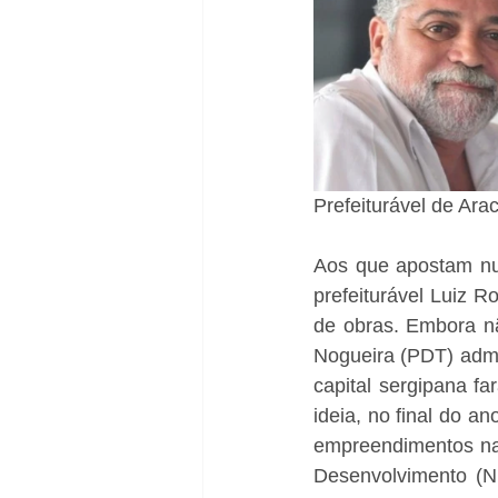
Prefeiturável de Ara
Aos que apostam num
prefeiturável Luiz R
de obras. Embora nã
Nogueira (PDT) admi
capital sergipana fa
ideia, no final do a
empreendimentos na
Desenvolvimento (NB