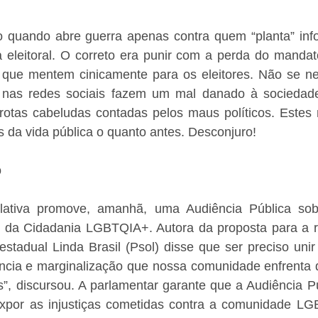
vo quando abre guerra apenas contra quem “planta” info
eleitoral. O correto era punir com a perda do mandato 
s que mentem cinicamente para os eleitores. Não se ne
nas redes sociais fazem um mal danado à sociedade
otas cabeludas contadas pelos maus políticos. Estes m
 da vida pública o quanto antes. Desconjuro!
o
lativa promove, amanhã, uma Audiência Pública sobr
 da Cidadania LGBTQIA+. Autora da proposta para a re
stadual Linda Brasil (Psol) disse que ser preciso unir 
lência e marginalização que nossa comunidade enfrenta 
”, discursou. A parlamentar garante que a Audiência Pú
xpor as injustiças cometidas contra a comunidade LGB