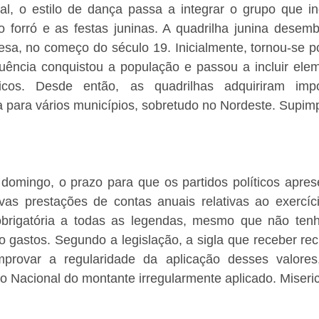
al, o estilo de dança passa a integrar o grupo que in
 forró e as festas juninas. A quadrilha junina desemba
sa, no começo do século 19. Inicialmente, tornou-se po
uência conquistou a população e passou a incluir eleme
óricos. Desde então, as quadrilhas adquiriram impor
a para vários municípios, sobretudo no Nordeste. Supim
domingo, o prazo para que os partidos políticos aprese
ivas prestações de contas anuais relativas ao exercíci
brigatória a todas as legendas, mesmo que não tenh
o gastos. Segundo a legislação, a sigla que receber re
mprovar a regularidade da aplicação desses valores
 Nacional do montante irregularmente aplicado. Miseric