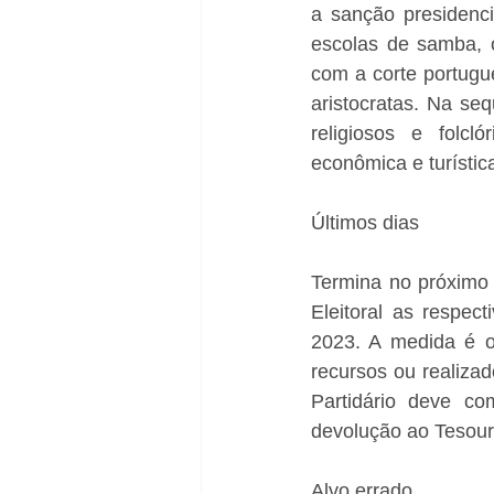
a sanção presidenci
escolas de samba, o
com a corte portugue
aristocratas. Na seq
religiosos e folcl
econômica e turístic
Últimos dias
Termina no próximo 
Eleitoral as respect
2023. A medida é o
recursos ou realizad
Partidário deve co
devolução ao Tesouro
Alvo errado