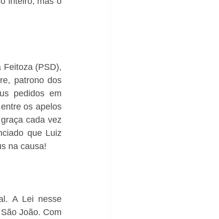
 inteiro, mas o 
 Feitoza (PSD), 
e, patrono dos 
eus pedidos em 
entre os apelos 
graça cada vez 
nciado que Luiz 
us na causa!
l. A Lei nesse 
e São João. Com 