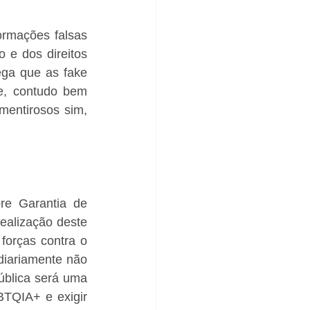
rmações falsas 
e dos direitos 
ga que as fake 
, contudo bem 
entirosos sim, 
e Garantia de 
alização deste 
forças contra o 
diariamente não 
blica será uma 
TQIA+ e exigir 