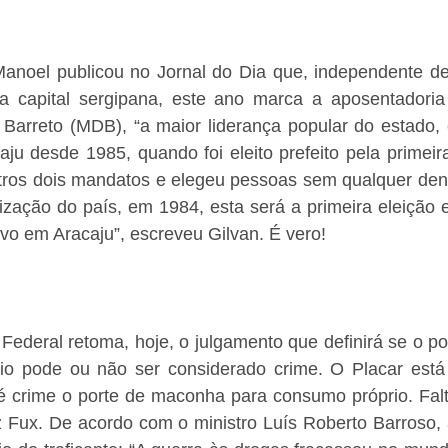
 Manoel publicou no Jornal do Dia que, independente d
 da capital sergipana, este ano marca a aposentadoria 
Barreto (MDB), “a maior liderança popular do estado,
ju desde 1985, quando foi eleito prefeito pela primeira
tros dois mandatos e elegeu pessoas sem qualquer densi
zação do país, em 1984, esta será a primeira eleição 
ivo em Aracaju”, escreveu Gilvan. É vero! 
Federal retoma, hoje, o julgamento que definirá se o p
io pode ou não ser considerado crime. O Placar está
é crime o porte de maconha para consumo próprio. Falt
 Fux. De acordo com o ministro Luís Roberto Barroso, a