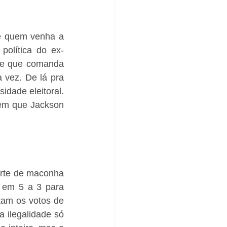
e quem venha a 
política do ex-
 e que comanda 
 vez. De lá pra 
dade eleitoral. 
em que Jackson 
orte de maconha 
 em 5 a 3 para 
am os votos de 
 ilegalidade só 