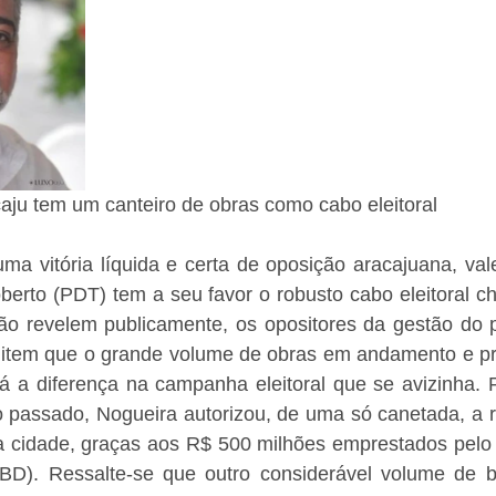
caju tem um canteiro de obras como cabo eleitoral
a vitória líquida e certa de oposição aracajuana, vale
oberto (PDT) tem a seu favor o robusto cabo eleitoral c
o revelem publicamente, os opositores da gestão do pr
tem que o grande volume de obras em andamento e pro
rá a diferença na campanha eleitoral que se avizinha. 
no passado, Nogueira autorizou, de uma só canetada, a r
 cidade, graças aos R$ 500 milhões emprestados pelo
D). Ressalte-se que outro considerável volume de ben