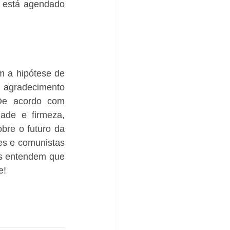
 está agendado 
 a hipótese de 
 agradecimento 
e acordo com 
ade e firmeza, 
re o futuro da 
es e comunistas 
os entendem que 
e!