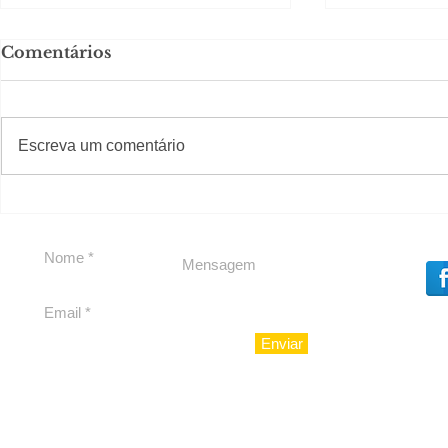
Comentários
#S
#Sugestões
Escreva um comentário
Em Nossa Senhora das
Carolina H
Dores, lideranças
experiênc
reforçam apoio a
para São 
Cláudio Mitidieri
Enviar